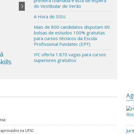
primeira chamada e lista de espera
do Vestibular de Verão
A Hora do SISU
Mais de 800 candidatos disputam 60
bolsas de estudos 100% gratuitas
para cursos técnicos da Escola
Profissional Fundatec (EPF)
rá
UNICEF alerta que fechar escolas
IFC oferta 1.870 vagas para cursos
kills
novamente seria uma atitude
superiores gratuitos
desastrosa
Ag
ense
Jur
o aprovados na UFSC