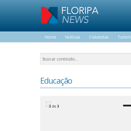
Home
Notícias
Colunistas
Turis
Lazer
Educação
3
de
3