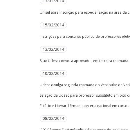
17/02/2014
Unisul abre inscrição para especialização na área da
15/02/2014
Inscrições para concurso público de professores efeti
13/02/2014
Sisu: Udesc convoca aprovados em terceira chamada
10/02/2014
Udesc divulga segunda chamada do Vestibular de Ver
Seleção da Udesc para professor substituto em oito c
Estácio e Harvard firmam parceria nacional em curso
08/02/2014
IFSC Câmpus Florianópolis adia começo do ano letivo 