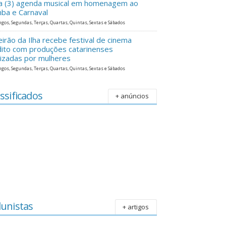
ra (3) agenda musical em homenagem ao
ba e Carnaval
gos, Segundas, Terças, Quartas, Quintas, Sextas e Sábados
eirão da Ilha recebe festival de cinema
dito com produções catarinenses
lizadas por mulheres
gos, Segundas, Terças, Quartas, Quintas, Sextas e Sábados
ssificados
+ anúncios
lunistas
+ artigos