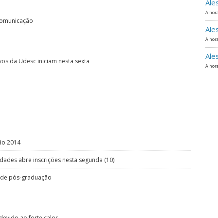
Ale
A hora
 comunicação
Ale
A hora
Ale
vos da Udesc iniciam nesta sexta
A hora
ão 2014
idades abre inscrições nesta segunda (10)
s de pós-graduação
devido ao forte calor