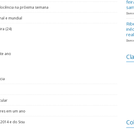
fei
sam
à docência na próxima semana
Domin
nal e mundial
Rib
iné
ra (24)
rea
Domin
ste ano
Cla
cia
cular
ores em um ano
Co
2014 e do Sisu