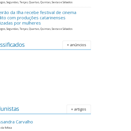
gos, Segundas, Terças, Quartas, Quintas, Sextas e Sábados
eirão da Ilha recebe festival de cinema
dito com produções catarinenses
lizadas por mulheres
gos, Segundas, Terças, Quartas, Quintas, Sextas e Sábados
ssificados
+ anúncios
lunistas
+ artigos
ssandra Carvalho
 da fofoca