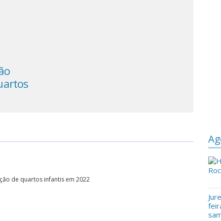
ão
Natureza e sustentabilidade são
uartos
tendências na decoração de quartos
infantis em 2022
Ag
ção de quartos infantis em 2022
Jur
fei
sam