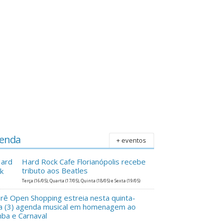
enda
+ eventos
Hard Rock Cafe Florianópolis recebe
tributo aos Beatles
Terça (16/05), Quarta (17/05), Quinta (18/05) e Sexta (19/05)
erê Open Shopping estreia nesta quinta-
ra (3) agenda musical em homenagem ao
ba e Carnaval