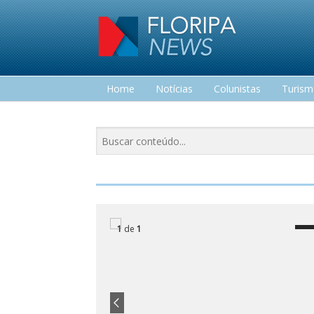
Home
Notícias
Colunistas
Turis
Lazer
1
de
1