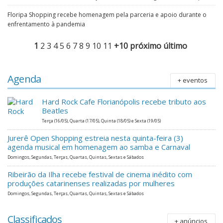
Floripa Shopping recebe homenagem pela parceria e apoio durante o
enfrentamento à pandemia
1
2
3
4
5
6
7
8
9
10
11
+10
próximo
último
Agenda
+ eventos
Hard Rock Cafe Florianópolis recebe tributo aos
Beatles
Terça (16/05), Quarta (17/05), Quinta (18/05) e Sexta (19/05)
Jurerê Open Shopping estreia nesta quinta-feira (3)
agenda musical em homenagem ao samba e Carnaval
Domingos, Segundas, Terças, Quartas, Quintas, Sextas e Sábados
Ribeirão da Ilha recebe festival de cinema inédito com
produções catarinenses realizadas por mulheres
Domingos, Segundas, Terças, Quartas, Quintas, Sextas e Sábados
Classificados
+ anúncios