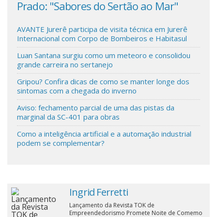
Prado: "Sabores do Sertão ao Mar"
que
aut
Cinema
AVANTE Jurerê participa de visita técnica em Jurerê
Internacional com Corpo de Bombeiros e Habitasul
Agenda Cultural
Luan Santana surgiu como um meteoro e consolidou
grande carreira no sertanejo
Anuncie
Gripou? Confira dicas de como se manter longe dos
sintomas com a chegada do inverno
Aviso: fechamento parcial de uma das pistas da
Fale Conosco
marginal da SC-401 para obras
Como a inteligência artificial e a automação industrial
podem se complementar?
Ingrid Ferretti
Lançamento da Revista TOK de
Empreendedorismo Promete Noite de Comemo