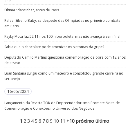
Última "dancinha", antes de Paris
Rafael Silva, o Baby, se despede das Olimpíadas no primeiro combate
em Paris
Kayky Mota faz 52.11 nos 100m borboleta, mas não avança à semifinal
Sabia que o chocolate pode amenizar os sintomas da gripe?
Deputado Camilo Martins questiona comemoração de obra com 12 anos
de atraso
Luan Santana surgiu como um meteoro e consolidou grande carreira no
sertanejo
16/05/2024
Lançamento da Revista TOK de Empreendedorismo Promete Noite de
Comemoração e Conexões no Universo dos Negócios
1
2
3
4
5
6
7
8
9
10
11
+10
próximo
último