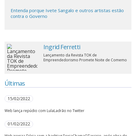
Cinema
Entenda porque Ivete Sangalo e outros artistas estão
contra o Governo
Agenda Cultural
Ingrid Ferretti
Anuncie
Lançamento da Revista TOK de
Empreendedorismo Promete Noite de Comemo
Fale Conosco
Últimas
15/02/2022
Web lança repúdio com LulaLadrão no Twitter
01/02/2022
Web ironiza Dória com a hashtag DoriaChamaOTarcisio, após obra do