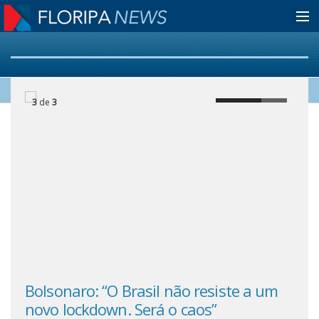
Home
3
de
3
Notícias
Colunistas
Classificados
Guia de Serviços
Bolsonaro: “O Brasil não resiste a um
Web
Anuncie
o
novo lockdown. Será o caos”
Twi