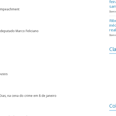
fei
sam
e impeachment
Domin
Rib
iné
rea
z deputado Marco Feliciano
Domin
Cla
busos
Dias, na cena do crime em 8 de janeiro
Co