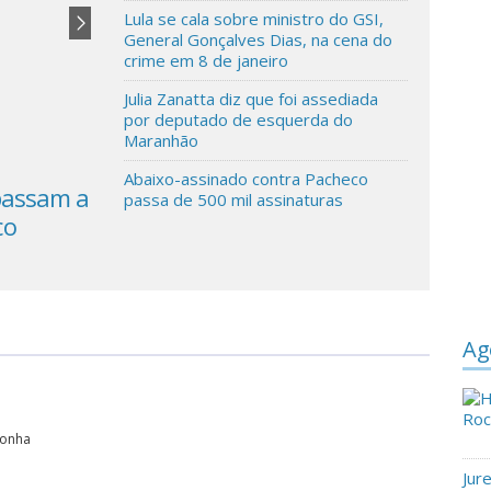
Lula se cala sobre ministro do GSI,
General Gonçalves Dias, na cena do
crime em 8 de janeiro
Julia Zanatta diz que foi assediada
por deputado de esquerda do
Maranhão
Abaixo-assinado contra Pacheco
apassam a
Resolução 715 do governo Lula
passa de 500 mil assinaturas
co
defende aborto e maconha
Ag
conha
Jur