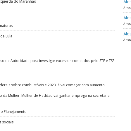
Ale
 esquerda do Maranhão
A hora
Ale
A hora
inaturas
Ale
 de Lula
A hora
so de Autoridade para investigar excessos cometidos pelo STF e TSE
derais sobre combustíveis e 2023 já vai começar com aumento
rio da Mulher, Mulher de Haddad vai ganhar emprego na secretaria
 do Planejamento
 sociais