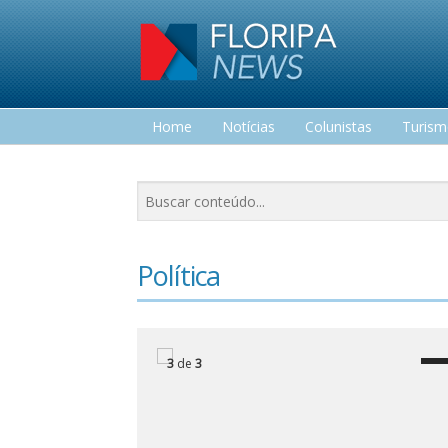
Home
Notícias
Colunistas
Turis
Lazer
Política
3
de
3