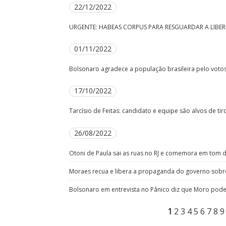
22/12/2022
URGENTE: HABEAS CORPUS PARA RESGUARDAR A LIBER
01/11/2022
Bolsonaro agradece a população brasileira pelo votos
17/10/2022
Tarcísio de Feitas: candidato e equipe são alvos de ti
26/08/2022
Otoni de Paula sai as ruas no RJ e comemora em tom d
Moraes recua e libera a propaganda do governo sobr
Bolsonaro em entrevista no Pânico diz que Moro poder
1
2
3
4
5
6
7
8
9