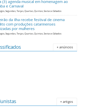
ra (3) agenda musical em homenagem ao
ba e Carnaval
gos, Segundas, Terças, Quartas, Quintas, Sextas e Sábados
eirão da Ilha recebe festival de cinema
dito com produções catarinenses
lizadas por mulheres
gos, Segundas, Terças, Quartas, Quintas, Sextas e Sábados
ssificados
+ anúncios
lunistas
+ artigos