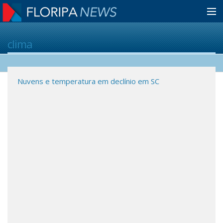
Home
clima
Notícias
Nuvens e temperatura em declínio em SC
NaN
de
-2
Colunistas
Classificados
Guia de Serviços
Anuncie