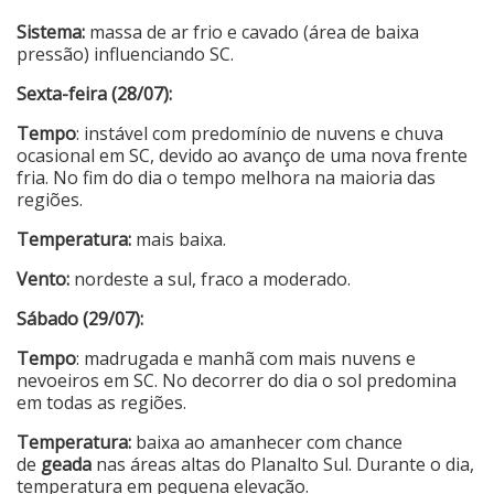
Sistema:
massa de ar frio e cavado (área de baixa
Cinema
pressão) influenciando SC.
Sexta-feira (28/07):
Agenda Cultural
Tempo
: instável com predomínio de nuvens e chuva
ocasional em SC, devido ao avanço de uma nova frente
fria. No fim do dia o tempo melhora na maioria das
Anuncie
regiões.
Temperatura:
mais baixa.
Fale Conosco
Vento:
nordeste a sul, fraco a moderado.
Sábado (29/07):
Tempo
: madrugada e manhã com mais nuvens e
nevoeiros em SC. No decorrer do dia o sol predomina
em todas as regiões.
Temperatura:
baixa ao amanhecer com chance
de
geada
nas áreas altas do Planalto Sul. Durante o dia,
temperatura em pequena elevação.