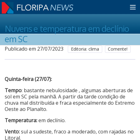
Home
Nuvens e temperatura em declínio
em SC
Notícias
Publicado em 27/07/2023
Editoria: clima
Comente!
Colunistas
Quinta-feira (27/07):
Classificados
Tempo
: bastante nebulosidade , algumas aberturas de
sol em SC pela manhã. A partir da tarde condição de
chuva mal distribuída e fraca especialmente do Extremo
Oeste ao Planalto.
Guia de Serviços
Temperatura:
em declínio.
Anuncie
Vento:
sul a sudeste, fraco a moderado, com rajadas no
Litoral.