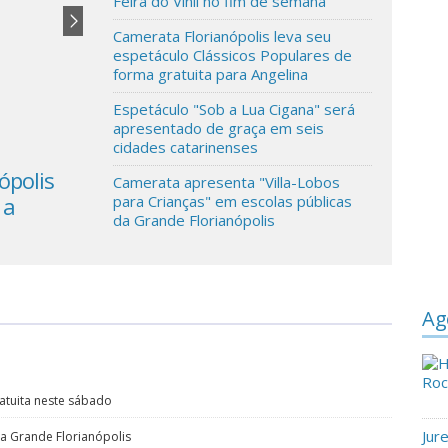
Feira do Vinil no fim de semana
Camerata Florianópolis leva seu
espetáculo Clássicos Populares de
forma gratuita para Angelina
Espetáculo "Sob a Lua Cigana" será
apresentado de graça em seis
cidades catarinenses
ópolis
Arena Unimed completa um ano com
Camerata apresenta "Villa-Lobos
 a
programação gratuita neste sábado
para Crianças" em escolas públicas
da Grande Florianópolis
Ag
tuita neste sábado
Jur
da Grande Florianópolis