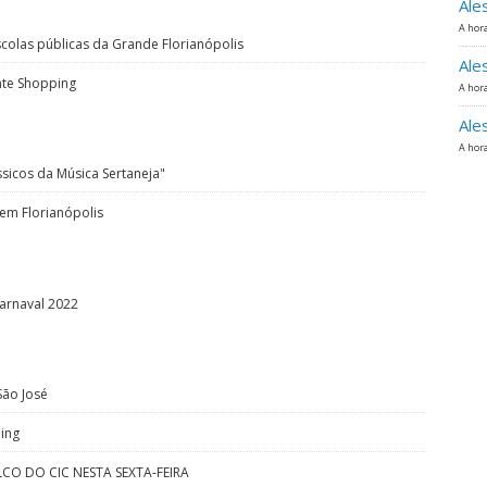
Ale
A hora
colas públicas da Grande Florianópolis
Ale
ente Shopping
A hora
Ale
A hora
sicos da Música Sertaneja"
 em Florianópolis
arnaval 2022
São José
ing
CO DO CIC NESTA SEXTA-FEIRA