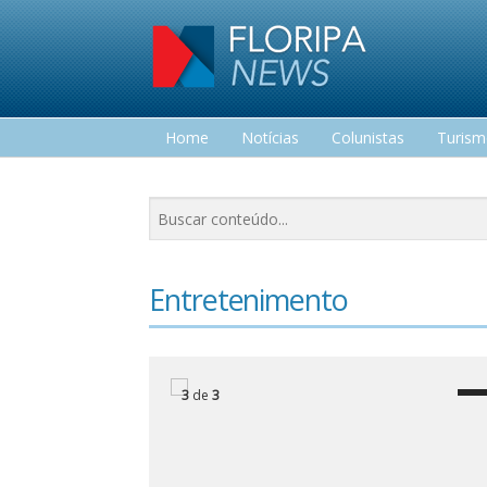
Home
Notícias
Colunistas
Turis
Lazer
Entretenimento
3
de
3