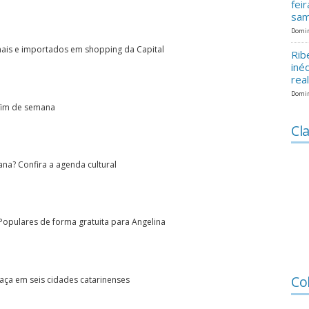
fei
sam
Domin
ionais e importados em shopping da Capital
Rib
iné
rea
Domin
 fim de semana
Cla
na? Confira a agenda cultural
Populares de forma gratuita para Angelina
Co
aça em seis cidades catarinenses