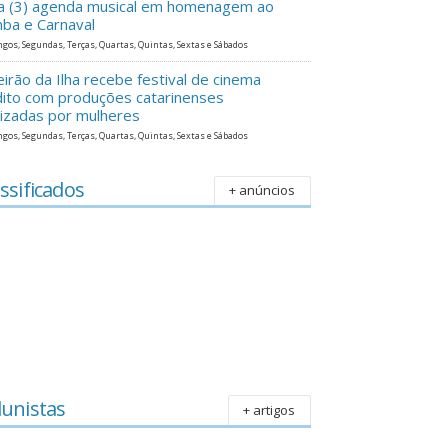
ra (3) agenda musical em homenagem ao
ba e Carnaval
gos, Segundas, Terças, Quartas, Quintas, Sextas e Sábados
eirão da Ilha recebe festival de cinema
dito com produções catarinenses
lizadas por mulheres
gos, Segundas, Terças, Quartas, Quintas, Sextas e Sábados
ssificados
+ anúncios
lunistas
+ artigos