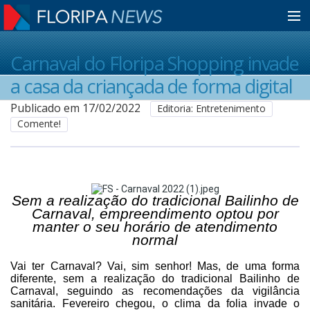
Home
Carnaval do Floripa Shopping invade
a casa da criançada de forma digital
Notícias
Publicado em 17/02/2022
Editoria: Entretenimento
Comente!
Colunistas
Classificados
Sem a realização do tradicional Bailinho de
Carnaval, empreendimento optou por
manter o seu horário de atendimento
normal
Guia de Serviços
Vai ter Carnaval? Vai, sim senhor! Mas, de uma forma
diferente, sem a realização do tradicional Bailinho de
Anuncie
Carnaval, seguindo as recomendações da vigilância
sanitária. Fevereiro chegou, o clima da folia invade o