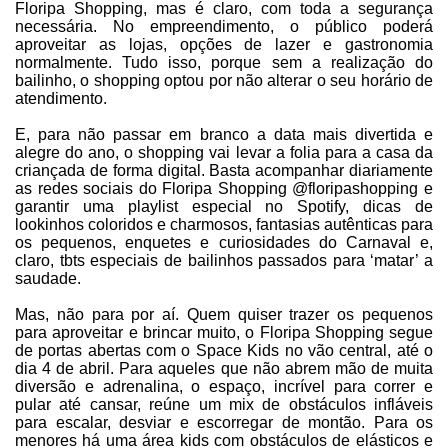
Floripa Shopping, mas é claro, com toda a segurança
necessária. No empreendimento, o público poderá
Cinema
aproveitar as lojas, opções de lazer e gastronomia
normalmente. Tudo isso, porque sem a realização do
bailinho, o shopping optou por não alterar o seu horário de
atendimento.
Agenda Cultural
E, para não passar em branco a data mais divertida e
alegre do ano, o shopping vai levar a folia para a casa da
Anuncie
criançada de forma digital. Basta acompanhar diariamente
as redes sociais do Floripa Shopping @floripashopping e
garantir uma playlist especial no Spotify, dicas de
lookinhos coloridos e charmosos, fantasias autênticas para
Fale Conosco
os pequenos, enquetes e curiosidades do Carnaval e,
claro, tbts especiais de bailinhos passados para ‘matar’ a
saudade.
Mas, não para por aí. Quem quiser trazer os pequenos
para aproveitar e brincar muito, o Floripa Shopping segue
de portas abertas com o Space Kids no vão central, até o
dia 4 de abril. Para aqueles que não abrem mão de muita
diversão e adrenalina, o espaço, incrível para correr e
pular até cansar, reúne um mix de obstáculos infláveis
para escalar, desviar e escorregar de montão. Para os
menores há uma área kids com obstáculos de elásticos e