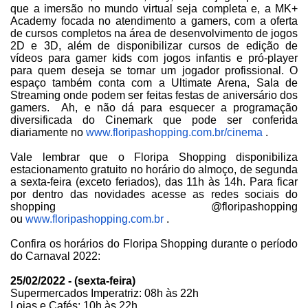
que a imersão no mundo virtual seja completa e, a MK+
Academy focada no atendimento a gamers, com a oferta
de cursos completos na área de desenvolvimento de jogos
2D e 3D, além de disponibilizar cursos de edição de
vídeos para gamer kids com jogos infantis e pró-player
para quem deseja se tornar um jogador profissional. O
espaço também conta com a Ultimate Arena, Sala de
Streaming onde podem ser feitas festas de aniversário dos
gamers. Ah, e não dá para esquecer a programação
diversificada do Cinemark que pode ser conferida
diariamente no
www.floripashopping.com.br/cinema
.
Vale lembrar que o Floripa Shopping disponibiliza
estacionamento gratuito no horário do almoço, de segunda
a sexta-feira (exceto feriados), das 11h às 14h. Para ficar
por dentro das novidades acesse as redes sociais do
shopping @floripashopping
ou
www.floripashopping.com.br
.
Confira os horários do Floripa Shopping durante o período
do Carnaval 2022:
25/02/2022 - (sexta-feira)
Supermercados Imperatriz: 08h às 22h
Lojas e Cafés: 10h às 22h