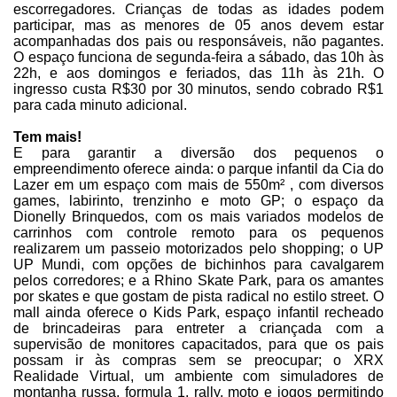
escorregadores. Crianças de todas as idades podem
participar, mas as menores de 05 anos devem estar
acompanhadas dos pais ou responsáveis, não pagantes.
O espaço funciona de segunda-feira a sábado, das 10h às
22h, e aos domingos e feriados, das 11h às 21h. O
ingresso custa R$30 por 30 minutos, sendo cobrado R$1
para cada minuto adicional.
Tem mais!
E para garantir a diversão dos pequenos o
empreendimento oferece ainda: o parque infantil da Cia do
Lazer em um espaço com mais de 550m² , com diversos
games, labirinto, trenzinho e moto GP; o espaço da
Dionelly Brinquedos, com os mais variados modelos de
carrinhos com controle remoto para os pequenos
realizarem um passeio motorizados pelo shopping; o UP
UP Mundi, com opções de bichinhos para cavalgarem
pelos corredores; e a Rhino Skate Park, para os amantes
por skates e que gostam de pista radical no estilo street. O
mall ainda oferece o Kids Park, espaço infantil recheado
de brincadeiras para entreter a criançada com a
supervisão de monitores capacitados, para que os pais
possam ir às compras sem se preocupar; o XRX
Realidade Virtual, um ambiente com simuladores de
montanha russa, formula 1, rally, moto e jogos permitindo