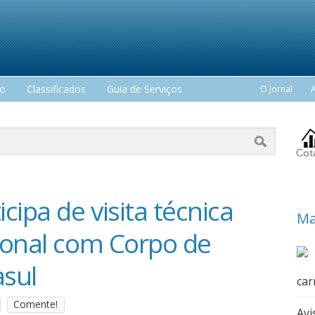
mo
Classificados
Guia de Serviços
O Jornal
cipa de visita técnica
Ma
ional com Corpo de
asul
car
Comente!
Avi