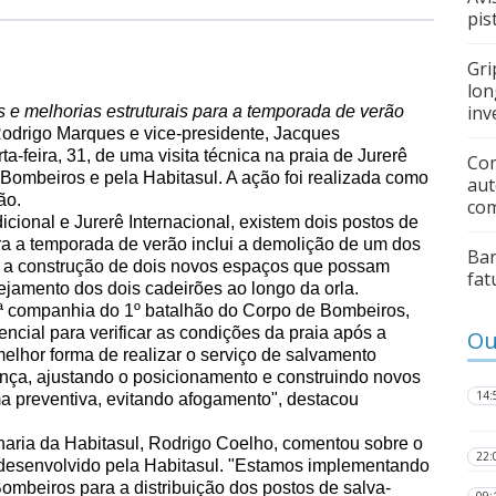
pis
Gri
lon
inv
s e melhorias estruturais para a temporada de verão
odrigo Marques e vice-presidente, Jacques
a-feira, 31, de uma visita técnica na praia de Jurerê
Com
Bombeiros e pela Habitasul. A ação foi realizada como
aut
ão.
co
icional e Jurerê Internacional, existem dois postos de
ara a temporada de verão inclui a demolição de um dos
Bar
 e a construção de dois novos espaços que possam
fat
jamento dos dois cadeirões ao longo da orla.
ª companhia do 1º batalhão do Corpo de Bombeiros,
ncial para verificar as condições da praia após a
Ou
elhor forma de realizar o serviço de salvamento
nça, ajustando o posicionamento e construindo novos
14:
ma preventiva, evitando afogamento", destacou
haria da Habitasul, Rodrigo Coelho, comentou sobre o
22:
ê, desenvolvido pela Habitasul. "Estamos implementando
mbeiros para a distribuição dos postos de salva-