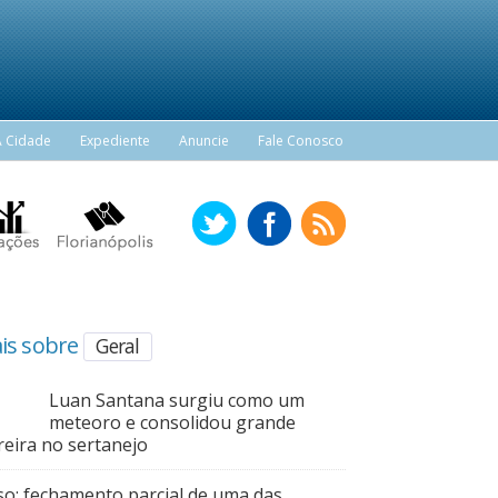
A Cidade
Expediente
Anuncie
Fale Conosco
is sobre
Geral
Luan Santana surgiu como um
meteoro e consolidou grande
reira no sertanejo
so: fechamento parcial de uma das