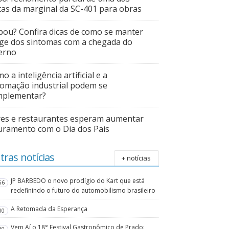
tas da marginal da SC-401 para obras
pou? Confira dicas de como se manter
ge dos sintomas com a chegada do
erno
o a inteligência artificial e a
omação industrial podem se
mplementar?
es e restaurantes esperam aumentar
uramento com o Dia dos Pais
tras notícias
+ notícias
JP BARBEDO o novo prodígio do Kart que está
56
redefinindo o futuro do automobilismo brasileiro
A Retomada da Esperança
00
Vem Aí o 18° Festival Gastronômico de Prado: