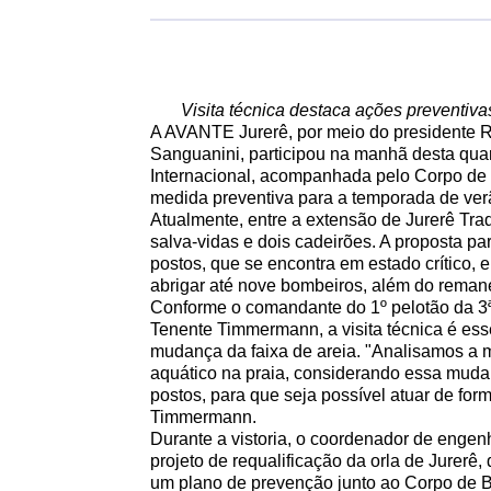
Visita técnica destaca ações preventiva
A AVANTE Jurerê, por meio do presidente R
Sanguanini, participou na manhã desta quart
Internacional, acompanhada pelo Corpo de 
medida preventiva para a temporada de ver
Atualmente, entre a extensão de Jurerê Trad
salva-vidas e dois cadeirões. A proposta p
postos, que se encontra em estado crítico,
abrigar até nove bombeiros, além do remane
Conforme o comandante do 1º pelotão da 3
Tenente Timmermann, a visita técnica é esse
mudança da faixa de areia. "Analisamos a m
aquático na praia, considerando essa muda
postos, para que seja possível atuar de for
Timmermann.
Durante a vistoria, o coordenador de engen
projeto de requalificação da orla de Jurer
um plano de prevenção junto ao Corpo de Bo