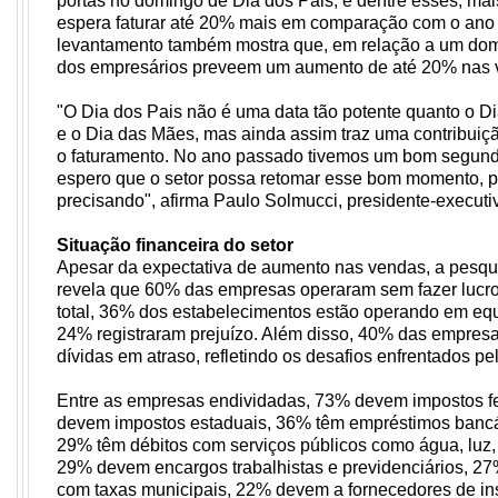
portas no domingo de Dia dos Pais, e dentre esses, ma
espera faturar até 20% mais em comparação com o ano
Cinema
levantamento também mostra que, em relação a um d
dos empresários preveem um aumento de até 20% nas
Agenda Cultural
"O Dia dos Pais não é uma data tão potente quanto o 
e o Dia das Mães, mas ainda assim traz uma contribuiç
o faturamento. No ano passado tivemos um bom segund
espero que o setor possa retomar esse bom momento, 
Anuncie
precisando", afirma Paulo Solmucci, presidente-execut
Situação financeira do setor
Fale Conosco
Apesar da expectativa de aumento nas vendas, a pesqu
revela que 60% das empresas operaram sem fazer lucr
total, 36% dos estabelecimentos estão operando em equ
24% registraram prejuízo. Além disso, 40% das empre
dívidas em atraso, refletindo os desafios enfrentados pe
Entre as empresas endividadas, 73% devem impostos f
devem impostos estaduais, 36% têm empréstimos bancá
29% têm débitos com serviços públicos como água, luz, 
29% devem encargos trabalhistas e previdenciários, 27
com taxas municipais, 22% devem a fornecedores de 