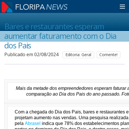
Home
Bares e restaurantes esperam
aumentar faturamento com o Dia
Notícias
dos Pais
Publicado em 02/08/2024
Editoria: Geral
Comente!
Colunistas
Classificados
Mais da metade dos empreendedores esperam faturar 
comparação ao Dia dos Pais do ano passado. Fot
Guia de Serviços
Com a chegada do Dia dos Pais, bares e restaurantes e
projetam aumento nas vendas. Uma pesquisa realizada
Anuncie
pela
Abrasel
indica que 78% dos estabelecimentos plan