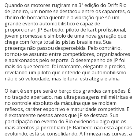
Quando os motores rugiram na 3ª edição do Drift Rio
Cinema
de Janeiro, um nome se destacou entre os capacetes, o
cheiro de borracha quente e a vibração que só um
grande evento automobilístico é capaz de
proporcionar: JP Barbedo, piloto de kart profissional,
Agenda Cultural
jovem promessa e símbolo de uma nova geração que
chega com força total às pistas brasileiras. Sua
presença não passou despercebida. Pelo contrário,
Anuncie
tornou-se assunto entre competidores, organizadores
e apaixonados pelo esporte. O desempenho de JP foi
mais do que técnico: foi marcante, elegante e preciso,
Fale Conosco
revelando um piloto que entende que automobilismo
não é só velocidade, mas leitura, estratégia e alma.
O kart é sempre será o berço dos grandes campeões. É
no traçado apertado, nas ultrapassagens milimétricas e
no controle absoluto da máquina que se moldam
reflexos, caráter esportivo e maturidade competitiva. E
é exatamente nessas áreas que JP se destaca. Sua
participação no evento do Rio evidenciou algo que os
mais atentos já percebiam: JP Barbedo não está apenas
evoluindo; está se consolidando. A firmeza nas curvas, a