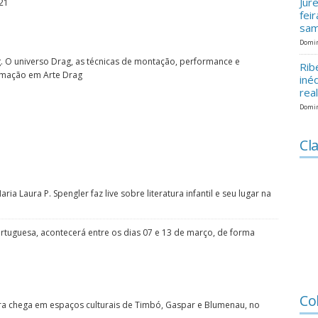
Jur
a21
fei
sam
Domin
g. O universo Drag, as técnicas de montação, performance e
Rib
rmação em Arte Drag
iné
rea
Domin
Cla
a Laura P. Spengler faz live sobre literatura infantil e seu lugar na
rtuguesa, acontecerá entre os dias 07 e 13 de março, de forma
Co
tura chega em espaços culturais de Timbó, Gaspar e Blumenau, no