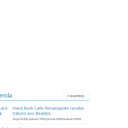
s
e
enda
+ eventos
Hard Rock Cafe Florianópolis recebe
tributo aos Beatles
Terça (16/05), Quarta (17/05), Quinta (18/05) e Sexta (19/05)