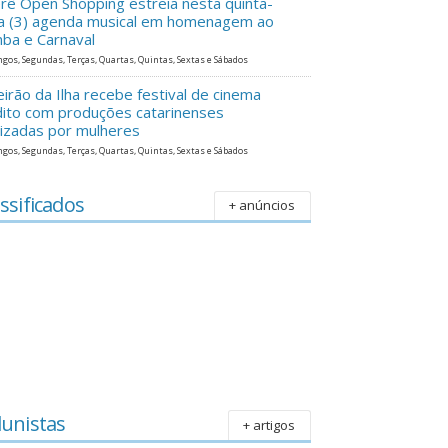
erê Open Shopping estreia nesta quinta-
ra (3) agenda musical em homenagem ao
ba e Carnaval
gos, Segundas, Terças, Quartas, Quintas, Sextas e Sábados
eirão da Ilha recebe festival de cinema
dito com produções catarinenses
lizadas por mulheres
gos, Segundas, Terças, Quartas, Quintas, Sextas e Sábados
ssificados
+ anúncios
lunistas
+ artigos