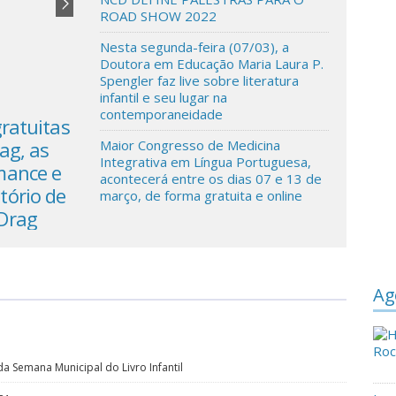
ROAD SHOW 2022
Nesta segunda-feira (07/03), a
Doutora em Educação Maria Laura P.
Spengler faz live sobre literatura
infantil e seu lugar na
contemporaneidade
gratuitas
As inscrições estão abertas e gratuita
ag, as
para o LabDrag. O universo Drag, as
Maior Congresso de Medicina
Integrativa em Língua Portuguesa,
mance e
técnicas de montação, performance e
acontecerá entre os dias 07 e 13 de
tório de
produção são temas de laboratório d
março, de forma gratuita e online
 Drag
pesquisa e formação em Arte Drag
Ag
a Semana Municipal do Livro Infantil