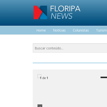
Home
Notícias
Colunistas
Turis
Lazer
1
de
1