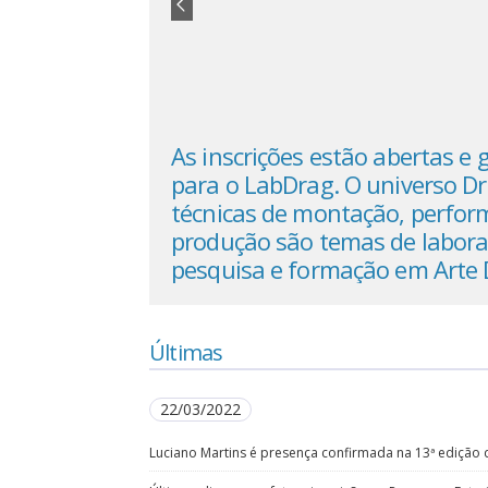
ertas e gratuitas
As inscrições estão abertas e 
verso Drag, as
para o LabDrag. O universo Dr
 performance e
técnicas de montação, perfor
 laboratório de
produção são temas de labora
em Arte Drag
pesquisa e formação em Arte
Últimas
22/03/2022
Luciano Martins é presença confirmada na 13ª edição d