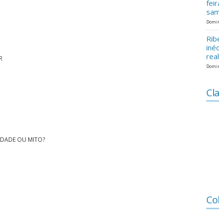
fei
sam
Domin
Rib
iné
rea
R
Domin
Cla
ERDADE OU MITO?
Co