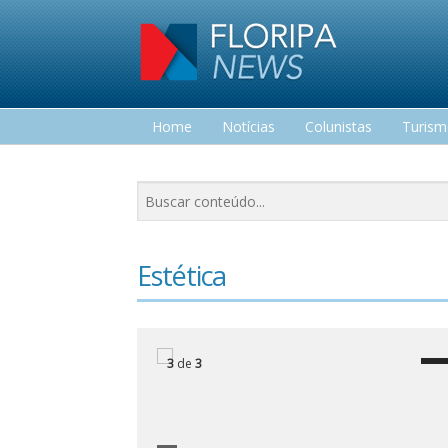
Home
Notícias
Colunistas
Turis
Lazer
Estética
3
de
3