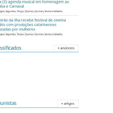
ra (3) agenda musical em homenagem ao
ba e Carnaval
gos, Segundas, Terças, Quartas, Quintas, Sextas e Sábados
eirão da Ilha recebe festival de cinema
dito com produções catarinenses
lizadas por mulheres
gos, Segundas, Terças, Quartas, Quintas, Sextas e Sábados
ssificados
+ anúncios
lunistas
+ artigos