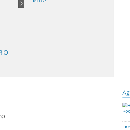
MITO?
R O
Pele desidratada x Pele desvitalizada:
Entenda a diferença.
Ag
nça.
Jur