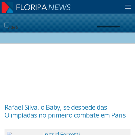
Home
3
de
5
Notícias
Colunistas
Classificados
Guia de Serviços
Rafael Silva, o Baby, se despede das
K
Olimpíadas no primeiro combate em Paris
m
Anuncie
Ingrid Ferretti