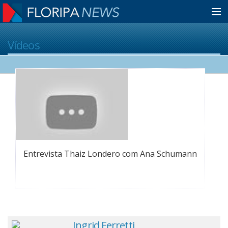
Home
Vídeos
Notícias
Colunistas
Classificados
Entrevista Thaiz Londero com Ana Schumann
Guia de Serviços
Anuncie
Ingrid Ferretti