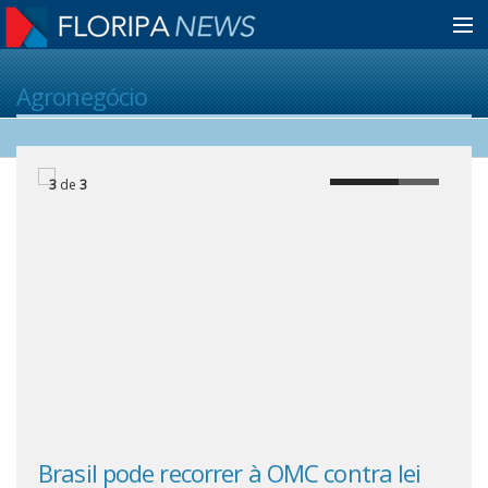
Home
Agronegócio
Notícias
3
de
3
Colunistas
Classificados
Guia de Serviços
Anuncie
Brasil pode recorrer à OMC contra lei
Gov