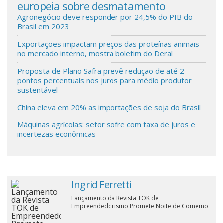
europeia sobre desmatamento
cob
Cinema
Agronegócio deve responder por 24,5% do PIB do
Brasil em 2023
Exportações impactam preços das proteínas animais
Agenda Cultural
no mercado interno, mostra boletim do Deral
Proposta de Plano Safra prevê redução de até 2
pontos percentuais nos juros para médio produtor
Anuncie
sustentável
China eleva em 20% as importações de soja do Brasil
Fale Conosco
Máquinas agrícolas: setor sofre com taxa de juros e
incertezas econômicas
Ingrid Ferretti
Lançamento da Revista TOK de
Empreendedorismo Promete Noite de Comemo