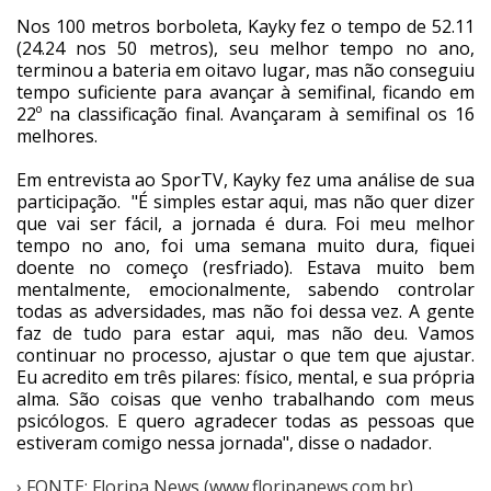
Nos 100 metros borboleta, Kayky fez o tempo de 52.11
Cinema
(24.24 nos 50 metros), seu melhor tempo no ano,
terminou a bateria em oitavo lugar, mas não conseguiu
tempo suficiente para avançar à semifinal, ficando em
Agenda Cultural
22º na classificação final. Avançaram à semifinal os 16
melhores.
Em entrevista ao SporTV, Kayky fez uma análise de sua
Anuncie
participação. "É simples estar aqui, mas não quer dizer
que vai ser fácil, a jornada é dura. Foi meu melhor
tempo no ano, foi uma semana muito dura, fiquei
Fale Conosco
doente no começo (resfriado). Estava muito bem
mentalmente, emocionalmente, sabendo controlar
todas as adversidades, mas não foi dessa vez. A gente
faz de tudo para estar aqui, mas não deu. Vamos
continuar no processo, ajustar o que tem que ajustar.
Eu acredito em três pilares: físico, mental, e sua própria
alma. São coisas que venho trabalhando com meus
psicólogos. E quero agradecer todas as pessoas que
estiveram comigo nessa jornada", disse o nadador.
› FONTE: Floripa News (www.floripanews.com.br)