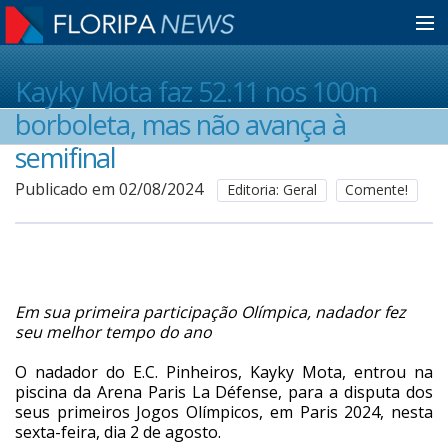
Home
Kayky Mota faz 52.11 nos 100m
borboleta, mas não avança à
Notícias
semifinal
Publicado em 02/08/2024
Editoria: Geral
Comente!
Colunistas
Classificados
Em sua primeira participação Olímpica, nadador fez
seu melhor tempo do ano
Guia de Serviços
O nadador do E.C. Pinheiros, Kayky Mota, entrou na
piscina da Arena Paris La Défense, para a disputa dos
seus primeiros Jogos Olímpicos, em Paris 2024, nesta
Anuncie
sexta-feira, dia 2 de agosto.