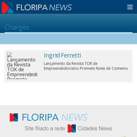
Home
Charges
Notícias
Ingrid Ferretti
Lançamento da Revista TOK de
Colunistas
Empreendedorismo Promete Noite de Comemo
Classificados
Guia de Serviços
Anuncie