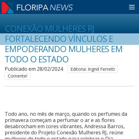
Home
CONEXÃO MULHERES RJ
FORTALECENDO VÍNCULOS E
Notícias
EMPODERANDO MULHERES EM
TODO O ESTADO
Colunistas
Publicado em 28/02/2024
Editoria: Ingrid Ferretti
Comente!
Classificados
Guia de Serviços
Todo ano, no mês de março, quando os perfumes da
primavera começam a perfumar o ar e as flores
desabrocham em cores vibrantes, Andressa Barros,
Anuncie
presidente do Projeto Conexão Mulheres RJ, reúne
mulheres de todo o estado para celebrar o Dia