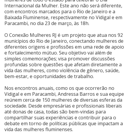
Internacional da Mulher. Este ano não será diferente,
Cinema
com encontros marcados para o Rio de Janeiro e a
Baixada Fluminense, respectivamente no Vidigal e em
Paracambi, no dia 23 de março, às 18h.
Agenda Cultural
O Conexão Mulheres RJ é um projeto que atua nos 92
municípios do Rio de Janeiro, conectando mulheres de
diferentes origens e profissões em uma rede de apoio
Anuncie
e fortalecimento mútuo. Seu objetivo vai além de
simples comemorações; visa promover discussões
profundas sobre questões que afetam diretamente a
Fale Conosco
vida das mulheres, como violência de gênero, saúde,
bem-estar, e oportunidades de trabalho.
Nos encontros anuais, como os que ocorrerão no
Vidigal e em Paracambi, Andressa Barros e sua equipe
reúnem cerca de 150 mulheres de diversas esferas da
sociedade. Desde empresárias e profissionais liberais
até donas de casa, todas são bem-vindas para
compartilhar suas experiências e contribuir para o
debate em torno de políticas públicas que impactam a
vida das mulheres fluminenses.