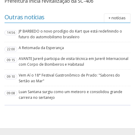
Prefeitura inicia revitalização da SC-406
Outras notícias
+ notícias
JP BARBEDO o novo prodígio do Kart que está redefinindo o
14:56
futuro do automobilismo brasileiro
A Retomada da Esperança
22:00
AVANTE Jurerê participa de visita técnica em Jurerê Internacional
09:15
com Corpo de Bombeiros e Habitasul
Vem Aí o 18° Festival Gastronômico de Prado: "Sabores do
09:10
Sertão ao Mar"
Luan Santana surgiu como um meteoro e consolidou grande
09:08
carreira no sertanejo