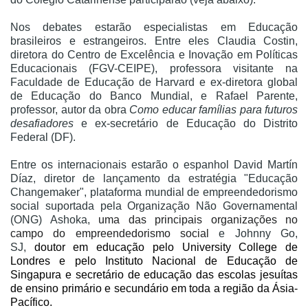
Cinema
Nos debates estarão especialistas em Educação
brasileiros e estrangeiros. Entre eles Claudia Costin,
diretora do Centro de Excelência e Inovação em Políticas
Educacionais (FGV-CEIPE), professora visitante na
Agenda Cultural
Faculdade de Educação de Harvard e ex-diretora global
de Educação do Banco Mundial, e Rafael Parente,
professor, autor da obra
Como educar famílias para futuros
Anuncie
desafiadores
e ex-secretário de Educação do Distrito
Federal (DF).
Fale Conosco
Entre os internacionais estarão o espanhol David Martín
Díaz, diretor de lançamento da estratégia "Educação
Changemaker", plataforma mundial de empreendedorismo
social suportada pela Organização Não Governamental
(ONG) Ashoka,
uma das principais organizações no
campo do empreendedorismo social
e Johnny Go,
SJ,
doutor em educação pelo University College de
Londres e pelo Instituto Nacional de Educação de
Singapura e secretário de educação das escolas jesuítas
de ensino primário e secundário em toda a região da Ásia-
Pacífico.