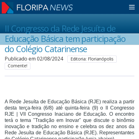
Home
II Congresso da Rede Jesuíta de
Educação Básica tem participação
Notícias
do Colégio Catarinense
Publicado em 02/08/2024
Editoria: Florianópolis
Comente!
Colunistas
Classificados
A Rede Jesuíta de Educação Básica (RJE) realiza a partir
Guia de Serviços
desta terça-feira (6/8) até quinta-feira (9) o II Congresso
RJE | VII Congresso Inaciano de Educação. O encontro
terá o tema "Tradição em Inovar" que discute o binômio
inovação e tradição no ensino e celebra os dez anos da
Anuncie
Rede Jesuíta de Educação Básica (RJE). Representantes
do Colégio Catarinense participarão (veja abaixo).