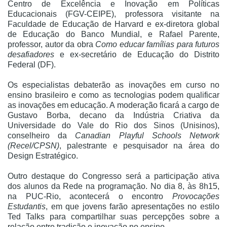
Centro de Excelência e Inovação em Políticas
Educacionais (FGV-CEIPE), professora visitante na
Faculdade de Educação de Harvard e ex-diretora global
de Educação do Banco Mundial, e Rafael Parente,
professor, autor da obra
Como educar famílias para futuros
desafiadores
e ex-secretário de Educação do Distrito
Federal (DF).
Os especialistas debaterão as inovações em curso no
ensino brasileiro e como as tecnologias podem qualificar
as inovações em educação. A moderação ficará a cargo de
Gustavo Borba, decano da Indústria Criativa da
Universidade do Vale do Rio dos Sinos (Unisinos),
conselheiro da
Canadian Playful Schools Network
(Recel/CPSN)
, palestrante e pesquisador na área do
Design Estratégico.
Outro destaque do Congresso será a participação ativa
dos alunos da Rede na programação. No dia 8, às 8h15,
na PUC-Rio, acontecerá o encontro
Provocações
Estudantis
, em que jovens farão apresentações no estilo
Ted Talks para compartilhar suas percepções sobre a
relação entre tradição e inovação no ensino.