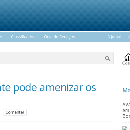
mo
Classificados
Guia de Serviços
O Jornal
ate pode amenizar os
Ma
AVA
em 
Comente!
Bom