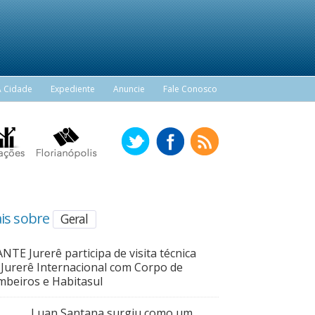
A Cidade
Expediente
Anuncie
Fale Conosco
is sobre
Geral
NTE Jurerê participa de visita técnica
Jurerê Internacional com Corpo de
beiros e Habitasul
Luan Santana surgiu como um