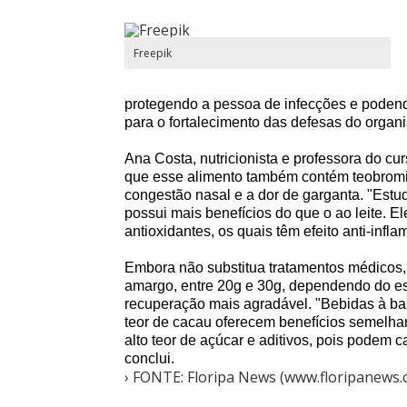
Freepik
protegendo a pessoa de infecções e pode
para o fortalecimento das defesas do organ
Ana Costa, nutricionista e professora do 
que esse alimento também contém teobrom
congestão nasal e a dor de garganta. "Estu
possui mais benefícios do que o ao leite. E
antioxidantes, os quais têm efeito anti-infla
Embora não substitua tratamentos médicos
amargo, entre 20g e 30g, dependendo do es
recuperação mais agradável. "Bebidas à ba
teor de cacau oferecem benefícios semelhan
alto teor de açúcar e aditivos, pois
podem
ca
conclui.
› FONTE: Floripa News (www.floripanews.