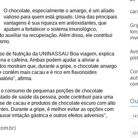
O chocolate, especialmente o amargo, é um aliado
car
valioso para quem está gripado. Uma das principais
vantagens é sua riqueza em antioxidantes, que
Gri
ajudam a fortalecer o sistema imunológico,
lon
ndo
auxiliar
na recuperação. Além disso, ele contribui
inv
ismo.
Avi
curso de Nutrição da UNINASSAU Boa viagem, explica
pis
ina e cafeína. Ambas
podem
ajudar a aliviar a
dos mostram que, durante a gripe, o chocolate amargo
Com
le contém mais cacau e é rico em flavonoides
aut
matório", afirma.
co
, o consumo de pequenas porções de chocolate
tado de saúde da pessoa, pode contribuir para uma
Ou
se de cacau e produtos de chocolate escuro com alto
tes. Durante a gripe, é melhor evitar as opções com
usar irritação gástrica e outros efeitos adversos",
14:
com.br)
22: