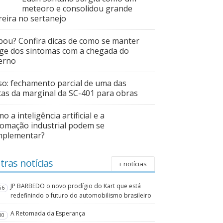
meteoro e consolidou grande
reira no sertanejo
pou? Confira dicas de como se manter
ge dos sintomas com a chegada do
erno
so: fechamento parcial de uma das
tas da marginal da SC-401 para obras
o a inteligência artificial e a
omação industrial podem se
mplementar?
tras notícias
+ notícias
JP BARBEDO o novo prodígio do Kart que está
56
redefinindo o futuro do automobilismo brasileiro
A Retomada da Esperança
00