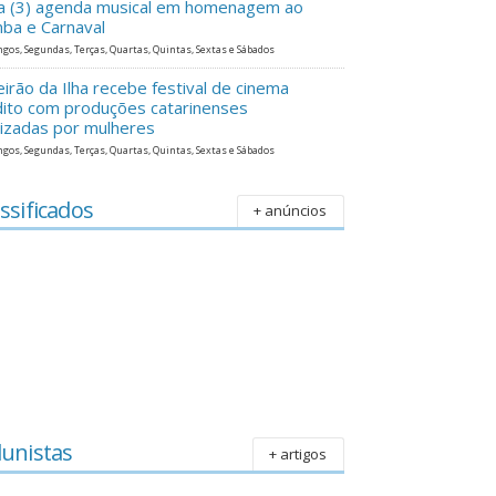
ra (3) agenda musical em homenagem ao
ba e Carnaval
gos, Segundas, Terças, Quartas, Quintas, Sextas e Sábados
eirão da Ilha recebe festival de cinema
dito com produções catarinenses
lizadas por mulheres
gos, Segundas, Terças, Quartas, Quintas, Sextas e Sábados
ssificados
+ anúncios
lunistas
+ artigos