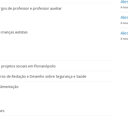
Ale
A hora
rgos de professor e professor auxiliar
Ale
A hora
crianças autistas
Ale
A hora
 projetos sociais em Florianópolis
urso de Redação e Desenho sobre Segurança e Saúde
Alimentação
ses