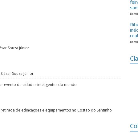
fei
sam
Domin
Rib
iné
rea
Domin
ésar Souza Júnior
Cla
 César Souza Júnior
or evento de cidades inteligentes do mundo
 retirada de edificações e equipamentos no Costão do Santinho
Co