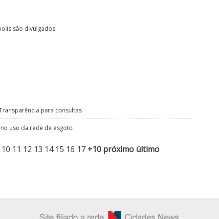
olis são divulgados
 Transparência para consultas
s no uso da rede de esgoto
10
11
12
13
14
15
16
17
+10
próximo
último