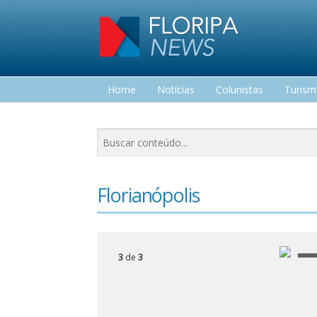
Home
Notícias
Colunistas
Turis
Lazer
Florianópolis
1
de
3