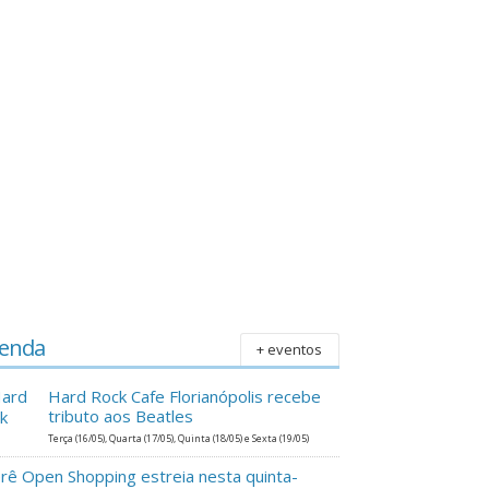
Seleção de profissionais para atuação
Equipe
no primeiro Restaurante Popular de
locali
Florianópolis inicia nesta quarta
Perna
enda
+ eventos
Hard Rock Cafe Florianópolis recebe
tributo aos Beatles
Terça (16/05), Quarta (17/05), Quinta (18/05) e Sexta (19/05)
erê Open Shopping estreia nesta quinta-