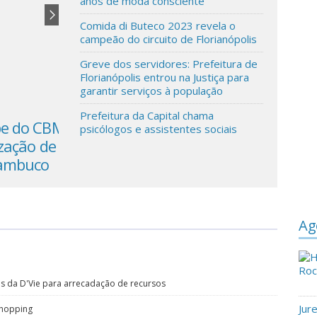
anos de moda consciente
Comida di Buteco 2023 revela o
campeão do circuito de Florianópolis
Greve dos servidores: Prefeitura de
Florianópolis entrou na Justiça para
garantir serviços à população
Prefeitura da Capital chama
Decreto autoriza edital de concessão
psicólogos e assistentes sociais
do Terminal Rodoviário Rita Maria
Ag
s da D'Vie para arrecadação de recursos
Jur
Shopping