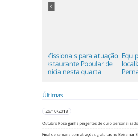
is para atuação
Equipe do CBMSC auxilia na
te Popular de
localização de três vítimas em
sta quarta
Pernambuco
Últimas
26/10/2018
Outubro Rosa ganha pingentes de ouro personalizado
Final de semana com atrações gratuitas no Beiramar 