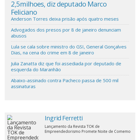
2,5milhoes, diz deputado Marco
def
Feliciano
Cinema
Anderson Torres deixa prisão após quatro meses
Advogados dos presos por 8 de janeiro denunciam
Agenda Cultural
abusos
Lula se cala sobre ministro do GSI, General Gonçalves
Anuncie
Dias, na cena do crime em 8 de janeiro
Julia Zanatta diz que foi assediada por deputado de
esquerda do Maranhão
Fale Conosco
Abaixo-assinado contra Pacheco passa de 500 mil
assinaturas
Ingrid Ferretti
Lançamento da Revista TOK de
Empreendedorismo Promete Noite de Comemo