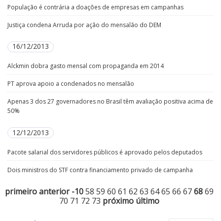
População é contrária a doações de empresas em campanhas
Justiça condena Arruda por ação do mensalão do DEM
16/12/2013
Alckmin dobra gasto mensal com propaganda em 2014
PT aprova apoio a condenados no mensalão
Apenas 3 dos 27 governadores no Brasil têm avaliação positiva acima de
50%
12/12/2013
Pacote salarial dos servidores públicos é aprovado pelos deputados
Dois ministros do STF contra financiamento privado de campanha
primeiro
anterior
-10
58
59
60
61
62
63
64
65
66
67
68
69
70
71
72
73
próximo
último