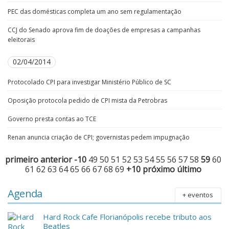
PEC das domésticas completa um ano sem regulamentação
CCJ do Senado aprova fim de doações de empresas a campanhas
eleitorais
02/04/2014
Protocolado CPI para investigar Ministério Público de SC
Oposição protocola pedido de CPI mista da Petrobras
Governo presta contas ao TCE
Renan anuncia criação de CPI; governistas pedem impugnação
primeiro
anterior
-10
49
50
51
52
53
54
55
56
57
58
59
60
61
62
63
64
65
66
67
68
69
+10
próximo
último
Agenda
+ eventos
Hard Rock Cafe Florianópolis recebe tributo aos
Beatles