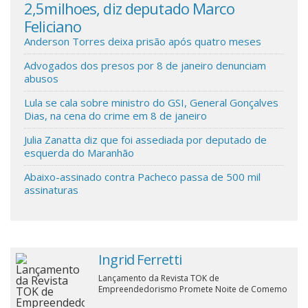
2,5milhoes, diz deputado Marco
def
Feliciano
Cinema
Anderson Torres deixa prisão após quatro meses
Advogados dos presos por 8 de janeiro denunciam
Agenda Cultural
abusos
Lula se cala sobre ministro do GSI, General Gonçalves
Anuncie
Dias, na cena do crime em 8 de janeiro
Julia Zanatta diz que foi assediada por deputado de
esquerda do Maranhão
Fale Conosco
Abaixo-assinado contra Pacheco passa de 500 mil
assinaturas
Ingrid Ferretti
Lançamento da Revista TOK de
Empreendedorismo Promete Noite de Comemo