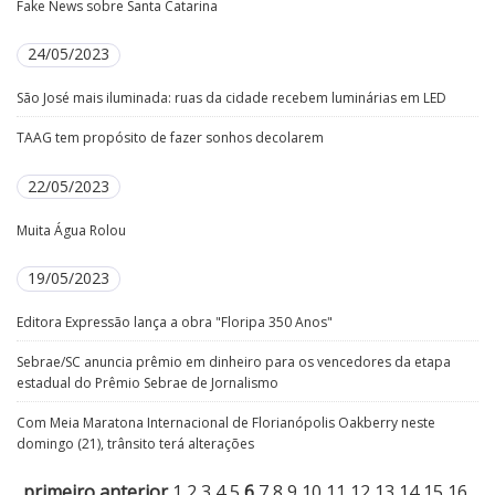
Fake News sobre Santa Catarina
24/05/2023
São José mais iluminada: ruas da cidade recebem luminárias em LED
TAAG tem propósito de fazer sonhos decolarem
22/05/2023
Muita Água Rolou
19/05/2023
Editora Expressão lança a obra "Floripa 350 Anos"
Sebrae/SC anuncia prêmio em dinheiro para os vencedores da etapa
estadual do Prêmio Sebrae de Jornalismo
Com Meia Maratona Internacional de Florianópolis Oakberry neste
domingo (21), trânsito terá alterações
primeiro
anterior
1
2
3
4
5
6
7
8
9
10
11
12
13
14
15
16