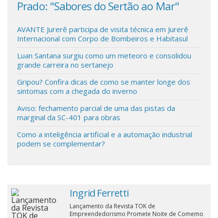
Prado: "Sabores do Sertão ao Mar"
que
aut
Cinema
AVANTE Jurerê participa de visita técnica em Jurerê
Internacional com Corpo de Bombeiros e Habitasul
Agenda Cultural
Luan Santana surgiu como um meteoro e consolidou
grande carreira no sertanejo
Anuncie
Gripou? Confira dicas de como se manter longe dos
sintomas com a chegada do inverno
Aviso: fechamento parcial de uma das pistas da
Fale Conosco
marginal da SC-401 para obras
Como a inteligência artificial e a automação industrial
podem se complementar?
Ingrid Ferretti
Lançamento da Revista TOK de
Empreendedorismo Promete Noite de Comemo