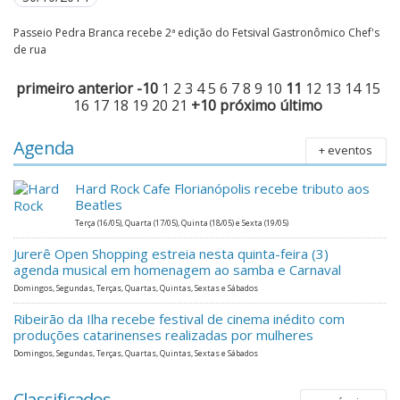
Passeio Pedra Branca recebe 2ª edição do Fetsival Gastronômico Chef's
de rua
primeiro
anterior
-10
1
2
3
4
5
6
7
8
9
10
11
12
13
14
15
16
17
18
19
20
21
+10
próximo
último
Agenda
+ eventos
Hard Rock Cafe Florianópolis recebe tributo aos
Beatles
Terça (16/05), Quarta (17/05), Quinta (18/05) e Sexta (19/05)
Jurerê Open Shopping estreia nesta quinta-feira (3)
agenda musical em homenagem ao samba e Carnaval
Domingos, Segundas, Terças, Quartas, Quintas, Sextas e Sábados
Ribeirão da Ilha recebe festival de cinema inédito com
produções catarinenses realizadas por mulheres
Domingos, Segundas, Terças, Quartas, Quintas, Sextas e Sábados
Classificados