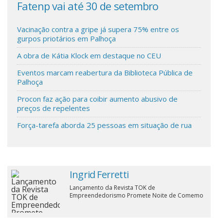
Fatenp vai até 30 de setembro
ina
Pal
Cinema
Vacinação contra a gripe já supera 75% entre os
gurpos priotários em Palhoça
Agenda Cultural
A obra de Kátia Klock em destaque no CEU
Eventos marcam reabertura da Biblioteca Pública de
Anuncie
Palhoça
Procon faz ação para coibir aumento abusivo de
preços de repelentes
Fale Conosco
Força-tarefa aborda 25 pessoas em situação de rua
Ingrid Ferretti
Lançamento da Revista TOK de
Empreendedorismo Promete Noite de Comemo