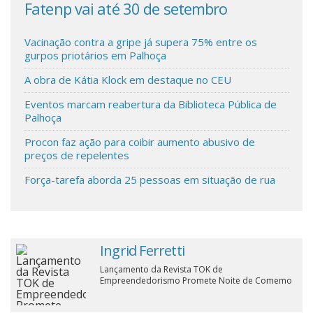
Fatenp vai até 30 de setembro
ina
Pal
Cinema
Vacinação contra a gripe já supera 75% entre os
gurpos priotários em Palhoça
Agenda Cultural
A obra de Kátia Klock em destaque no CEU
Eventos marcam reabertura da Biblioteca Pública de
Anuncie
Palhoça
Procon faz ação para coibir aumento abusivo de
preços de repelentes
Fale Conosco
Força-tarefa aborda 25 pessoas em situação de rua
Ingrid Ferretti
Lançamento da Revista TOK de
Empreendedorismo Promete Noite de Comemo