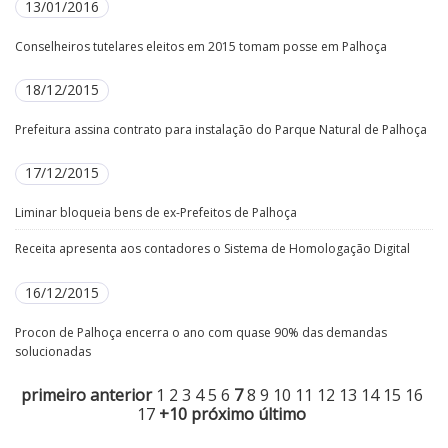
13/01/2016
Conselheiros tutelares eleitos em 2015 tomam posse em Palhoça
18/12/2015
Prefeitura assina contrato para instalação do Parque Natural de Palhoça
17/12/2015
Liminar bloqueia bens de ex-Prefeitos de Palhoça
Receita apresenta aos contadores o Sistema de Homologação Digital
16/12/2015
Procon de Palhoça encerra o ano com quase 90% das demandas
solucionadas
primeiro
anterior
1
2
3
4
5
6
7
8
9
10
11
12
13
14
15
16
17
+10
próximo
último