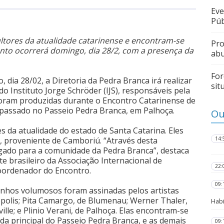
Eve
Púb
ltores da atualidade catarinense e encontram-se
Pro
nto ocorrerá domingo, dia 28/2, com a presença da
abu
For
 dia 28/02, a Diretoria da Pedra Branca irá realizar
sit
o Instituto Jorge Schröder (IJS), responsáveis pela
 foram produzidas durante o Encontro Catarinense de
 passado no Passeio Pedra Branca, em Palhoça.
Ou
s da atualidade do estado de Santa Catarina. Eles
 proveniente de Camboriú. “Através desta
14:
gado para a comunidade da Pedra Branca”, destaca
te brasileiro da Associação Internacional de
22:
oordenador do Encontro.
09:
anhos volumosos foram assinadas pelos artistas
nópolis; Pita Camargo, de Blumenau; Werner Thaler,
Habi
ille; e Plinio Verani, de Palhoça. Elas encontram-se
a principal do Passeio Pedra Branca, e as demais
09: