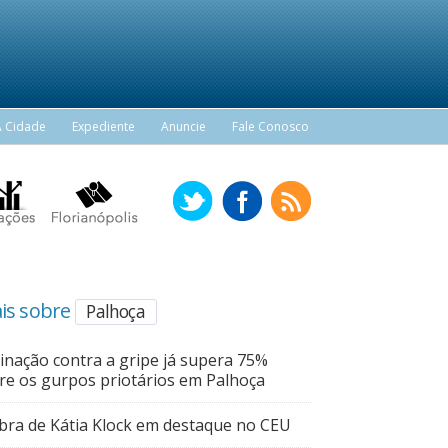
A Cidade
Expediente
Anuncie
Fale Conosco
is sobre
Palhoça
inação contra a gripe já supera 75%
re os gurpos priotários em Palhoça
bra de Kátia Klock em destaque no CEU