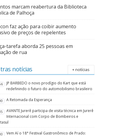
ntos marcam reabertura da Biblioteca
lica de Palhoça
con faz ação para coibir aumento
sivo de preços de repelentes
ça-tarefa aborda 25 pessoas em
uação de rua
tras notícias
+ notícias
JP BARBEDO o novo prodígio do Kart que está
56
redefinindo o futuro do automobilismo brasileiro
A Retomada da Esperança
00
AVANTE Jurerê participa de visita técnica em Jurerê
15
Internacional com Corpo de Bombeiros e
tasul
Vem Aí o 18° Festival Gastronômico de Prado:
10