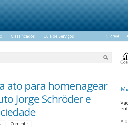
mo
Classificados
Guia de Serviços
O Jornal
za ato para homenagear
Ma
tuto Jorge Schröder e
Vac
ociedade
ent
A o
ça
Comente!