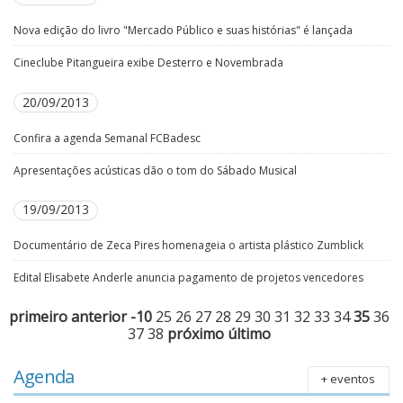
Nova edição do livro "Mercado Público e suas histórias" é lançada
Cineclube Pitangueira exibe Desterro e Novembrada
20/09/2013
Confira a agenda Semanal FCBadesc
Apresentações acústicas dão o tom do Sábado Musical
19/09/2013
Documentário de Zeca Pires homenageia o artista plástico Zumblick
Edital Elisabete Anderle anuncia pagamento de projetos vencedores
primeiro
anterior
-10
25
26
27
28
29
30
31
32
33
34
35
36
37
38
próximo
último
Agenda
+ eventos