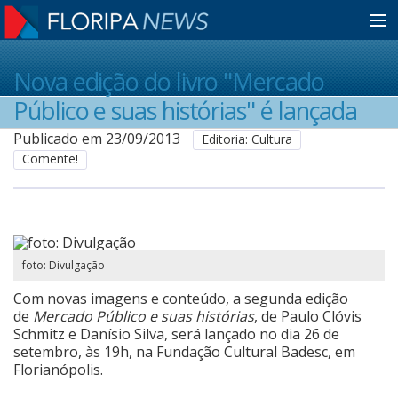
Home
Nova edição do livro "Mercado
Público e suas histórias" é lançada
Notícias
Publicado em 23/09/2013
Editoria: Cultura
Comente!
Colunistas
Classificados
foto: Divulgação
Com novas imagens e conteúdo, a segunda edição
Guia de Serviços
de
Mercado Público e suas histórias
, de Paulo Clóvis
Schmitz e Danísio Silva, será lançado no dia 26 de
setembro, às 19h, na Fundação Cultural Badesc, em
Florianópolis.
Anuncie