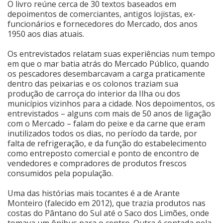
O livro reúne cerca de 30 textos baseados em
depoimentos de comerciantes, antigos lojistas, ex-
Cinema
funcionários e fornecedores do Mercado, dos anos
1950 aos dias atuais.
Agenda Cultural
Os entrevistados relatam suas experiências num tempo
em que o mar batia atrás do Mercado Público, quando
os pescadores desembarcavam a carga praticamente
dentro das peixarias e os colonos traziam sua
Anuncie
produção de carroça do interior da Ilha ou dos
municípios vizinhos para a cidade. Nos depoimentos, os
entrevistados – alguns com mais de 50 anos de ligação
Fale Conosco
com o Mercado – falam do peixe e da carne que eram
inutilizados todos os dias, no período da tarde, por
falta de refrigeração, e da função do estabelecimento
como entreposto comercial e ponto de encontro de
vendedores e compradores de produtos frescos
consumidos pela população.
Uma das histórias mais tocantes é a de Arante
Monteiro (falecido em 2012), que trazia produtos nas
costas do Pântano do Sul até o Saco dos Limões, onde
tomava um ônibus para o centro. Outra é contada pela