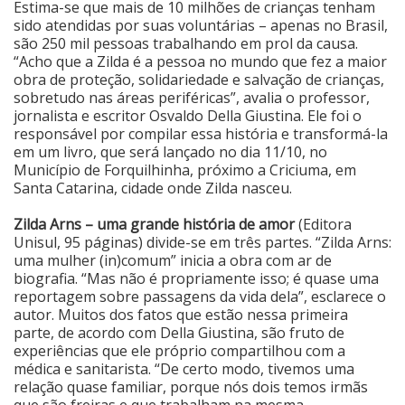
Estima-se que mais de 10 milhões de crianças tenham
sido atendidas por suas voluntárias – apenas no Brasil,
Cinema
são 250 mil pessoas trabalhando em prol da causa.
“Acho que a Zilda é a pessoa no mundo que fez a maior
obra de proteção, solidariedade e salvação de crianças,
Agenda Cultural
sobretudo nas áreas periféricas”, avalia o professor,
jornalista e escritor Osvaldo Della Giustina. Ele foi o
responsável por compilar essa história e transformá-la
em um livro, que será lançado no dia 11/10, no
Anuncie
Município de Forquilhinha, próximo a Criciuma, em
Santa Catarina, cidade onde Zilda nasceu.
Fale Conosco
Zilda Arns – uma grande história de amor
(Editora
Unisul, 95 páginas) divide-se em três partes. “Zilda Arns:
uma mulher (in)comum” inicia a obra com ar de
biografia. “Mas não é propriamente isso; é quase uma
reportagem sobre passagens da vida dela”, esclarece o
autor. Muitos dos fatos que estão nessa primeira
parte, de acordo com Della Giustina, são fruto de
experiências que ele próprio compartilhou com a
médica e sanitarista. “De certo modo, tivemos uma
relação quase familiar, porque nós dois temos irmãs
que são freiras e que trabalham na mesma