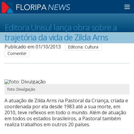
Home
Editora Unisul lança obra sobre a
trajetória da vida de Zilda Arns
Notícias
Publicado em 01/10/2013
Editoria: Cultura
Comente!
Colunistas
Classificados
foto: Divulgação
A atuação de Zilda Arns na Pastoral da Criança, criada e
Guia de Serviços
coordenada por ela desde 1983 até a sua morte, em
2010, teve reflexos em todo o mundo. Além de atuação
em todos os estados brasileiros, a Pastoral também
realiza trabalhos em outros 20 países.
Anuncie