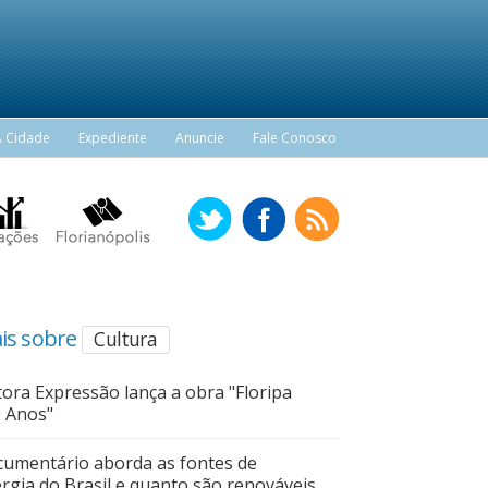
A Cidade
Expediente
Anuncie
Fale Conosco
is sobre
Cultura
tora Expressão lança a obra "Floripa
 Anos"
umentário aborda as fontes de
rgia do Brasil e quanto são renováveis