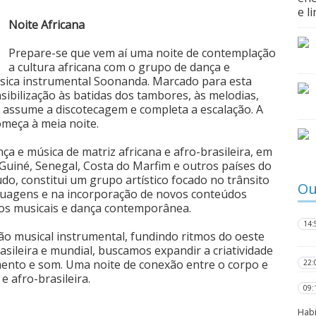
e l
Noite Africana
Prepare-se que vem aí uma noite de contemplação
a cultura africana com o grupo de dança e
sica instrumental Soonanda. Marcado para esta
nsibilização às batidas dos tambores, às melodias,
to assume a discotecagem e completa a escalação. A
omeça à meia noite.
a e música de matriz africana e afro-brasileira, em
Guiné, Senegal, Costa do Marfim e outros países do
tudo, constitui um grupo artístico focado no trânsito
Ou
inguagens e na incorporação de novos conteúdos
tos musicais e dança contemporânea.
14:
o musical instrumental, fundindo ritmos do oeste
ileira e mundial, buscamos expandir a criatividade
umento e som. Uma noite de conexão entre o corpo e
22:
e afro-brasileira.
09:
Habi