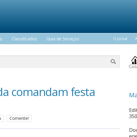
mo
Classificados
Guia de Serviços
O Jornal
da comandam festa
Ma
Edi
350
a
Comente!
Doc
ene