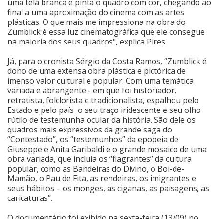
uma tela branca e pinta o quadro com cor, chegando ao
final a uma aproximação do cinema com as artes
plásticas. O que mais me impressiona na obra do
Zumblick é essa luz cinematográfica que ele consegue
na maioria dos seus quadros", explica Pires.
Já, para o cronista Sérgio da Costa Ramos, “Zumblick é
dono de uma extensa obra plástica e pictórica de
imenso valor cultural e popular. Com uma temática
variada e abrangente - em que foi historiador,
retratista, folclorista e tradicionalista, espalhou pelo
Estado e pelo país o seu traço iridescente e seu olho
rútilo de testemunha ocular da história. São dele os
quadros mais expressivos da grande saga do
“Contestado”, os “testemunhos” da epopeia de
Giuseppe e Anita Garibaldi e o grande mosaico de uma
obra variada, que incluía os “flagrantes” da cultura
popular, como as Bandeiras do Divino, o Boi-de-
Mamão, o Pau de Fita, as rendeiras, os imigrantes e
seus hábitos – os monges, as ciganas, as paisagens, as
caricaturas”.
O documentário foi exibido na sexta-feira (13/09) no