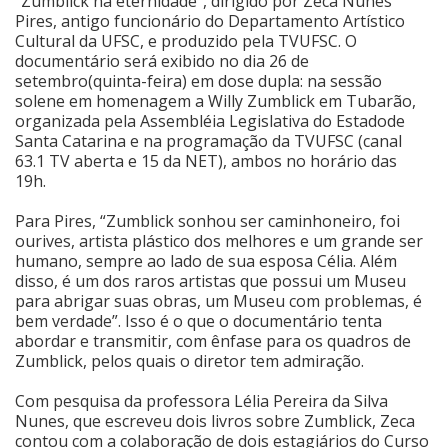
“Zumblick na eternidade”, dirigido por Zeca Nunes
Pires, antigo funcionário do Departamento Artístico
Cinema
Cultural da UFSC, e produzido pela TVUFSC. O
documentário será exibido no dia 26 de
setembro(quinta-feira) em dose dupla: na sessão
solene em homenagem a Willy Zumblick em Tubarão,
Agenda Cultural
organizada pela Assembléia Legislativa do Estadode
Santa Catarina e na programação da TVUFSC (canal
63.1 TV aberta e 15 da NET), ambos no horário das
Anuncie
19h.
Para Pires, “Zumblick sonhou ser caminhoneiro, foi
Fale Conosco
ourives, artista plástico dos melhores e um grande ser
humano, sempre ao lado de sua esposa Célia. Além
disso, é um dos raros artistas que possui um Museu
para abrigar suas obras, um Museu com problemas, é
bem verdade”. Isso é o que o documentário tenta
abordar e transmitir, com ênfase para os quadros de
Zumblick, pelos quais o diretor tem admiração.
Com pesquisa da professora Lélia Pereira da Silva
Nunes, que escreveu dois livros sobre Zumblick, Zeca
contou com a colaboração de dois estagiários do Curso