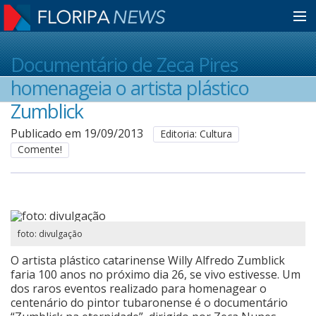
Home
Documentário de Zeca Pires
homenageia o artista plástico
Notícias
Zumblick
Publicado em 19/09/2013
Editoria: Cultura
Comente!
Colunistas
Classificados
foto: divulgação
Guia de Serviços
O artista plástico catarinense Willy Alfredo Zumblick
faria 100 anos no próximo dia 26, se vivo estivesse. Um
dos raros eventos realizado para homenagear o
Anuncie
centenário do pintor tubaronense é o documentário