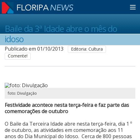
Home
Baile da 3ª Idade abre o mês do
idoso
Notícias
Publicado em 01/10/2013
Editoria: Cultura
Comente!
Colunistas
Classificados
foto: Divulgação
Festividade acontece nesta terça-feira e faz parte das
Guia de Serviços
comemorações de outubro
O Baile da Terceira Idade abre nesta terça-feira, dia 1 º
de outubro, as atividades em comemoração aos 11
Anuncie
anos do Dia Municipal do Idoso. Cerca de 800 pessoas