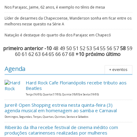
Nos Parajasc, Jaime, 62 anos, é exemplo no tênis de mesa
Líder de desarmes da Chapecoense, Wanderson sonha em ficar entre os
melhores nesse quesito na Série A
Natação é destaque do quarto dia dos Parajasc em Chapecó
primeiro
anterior
-10
48
49
50
51
52
53
54
55
56
57
58
59
60
61
62
63
64
65
66
67
68
+10
próximo
último
Agenda
+ eventos
Hard Rock Cafe Florianópolis recebe tributo aos
Beatles
Terça (16/05), Quarta (17/05), Quinta (18/05) e Sexta (19/05)
Jurerê Open Shopping estreia nesta quinta-feira (3)
agenda musical em homenagem ao samba e Carnaval
Domingos, Segundas, Terças, Quartas, Quintas, Sextas e Sábados
Ribeirão da Ilha recebe festival de cinema inédito com
produções catarinenses realizadas por mulheres