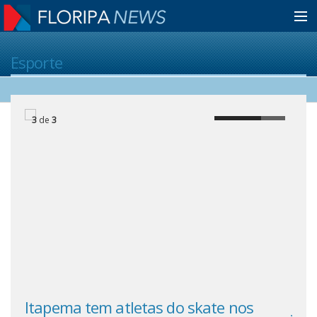
Home
Esporte
Notícias
3
de
3
Colunistas
Classificados
Guia de Serviços
Anuncie
Itapema tem atletas do skate nos
JP 