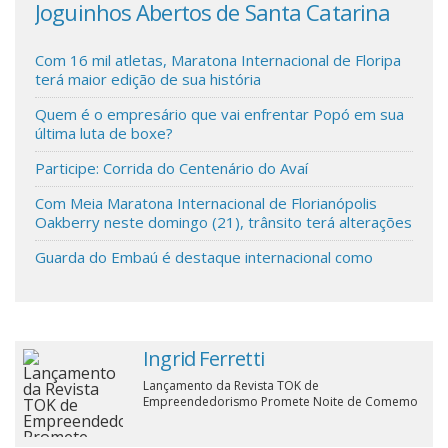
Joguinhos Abertos de Santa Catarina
que
aut
Cinema
Com 16 mil atletas, Maratona Internacional de Floripa
terá maior edição de sua história
Agenda Cultural
Quem é o empresário que vai enfrentar Popó em sua
última luta de boxe?
Anuncie
Participe: Corrida do Centenário do Avaí
Com Meia Maratona Internacional de Florianópolis
Oakberry neste domingo (21), trânsito terá alterações
Fale Conosco
Guarda do Embaú é destaque internacional como
Ingrid Ferretti
Lançamento da Revista TOK de
Empreendedorismo Promete Noite de Comemo