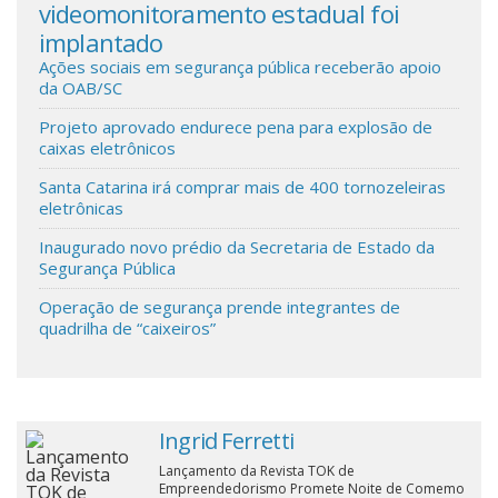
videomonitoramento estadual foi
Com
implantado
San
Cinema
Ações sociais em segurança pública receberão apoio
da OAB/SC
Agenda Cultural
Projeto aprovado endurece pena para explosão de
caixas eletrônicos
Anuncie
Santa Catarina irá comprar mais de 400 tornozeleiras
eletrônicas
Inaugurado novo prédio da Secretaria de Estado da
Fale Conosco
Segurança Pública
Operação de segurança prende integrantes de
quadrilha de “caixeiros”
Ingrid Ferretti
Lançamento da Revista TOK de
Empreendedorismo Promete Noite de Comemo