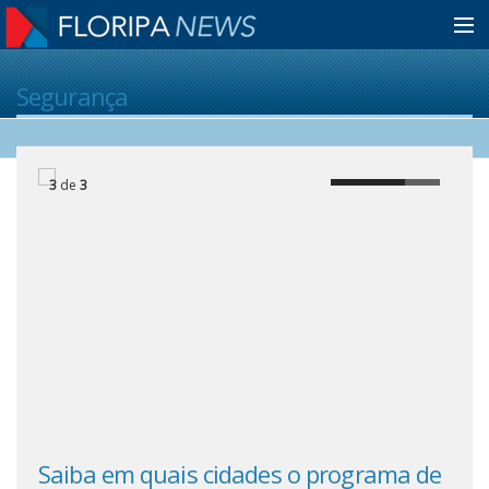
Home
Segurança
Notícias
3
de
3
Colunistas
Classificados
Guia de Serviços
Anuncie
Saiba em quais cidades o programa de
Cor