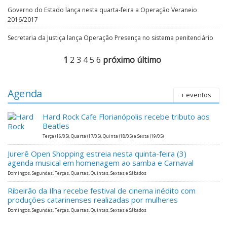
Governo do Estado lança nesta quarta-feira a Operação Veraneio
2016/2017
Secretaria da Justiça lança Operação Presença no sistema penitenciário
1
2
3
4
5
6
próximo
último
Agenda
+ eventos
Hard Rock Cafe Florianópolis recebe tributo aos
Beatles
Terça (16/05), Quarta (17/05), Quinta (18/05) e Sexta (19/05)
Jurerê Open Shopping estreia nesta quinta-feira (3)
agenda musical em homenagem ao samba e Carnaval
Domingos, Segundas, Terças, Quartas, Quintas, Sextas e Sábados
Ribeirão da Ilha recebe festival de cinema inédito com
produções catarinenses realizadas por mulheres
Domingos, Segundas, Terças, Quartas, Quintas, Sextas e Sábados