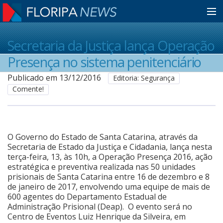
Home
Secretaria da Justiça lança Operação
Presença no sistema penitenciário
Notícias
Publicado em 13/12/2016
Editoria: Segurança
Comente!
Colunistas
O Governo do Estado de Santa Catarina, através da
Classificados
Secretaria de Estado da Justiça e Cidadania, lança nesta
terça-feira, 13, às 10h, a Operação Presença 2016, ação
estratégica e preventiva realizada nas 50 unidades
Guia de Serviços
prisionais de Santa Catarina entre 16 de dezembro e 8
de janeiro de 2017, envolvendo uma equipe de mais de
600 agentes do Departamento Estadual de
Administração Prisional (Deap). O evento será no
Anuncie
Centro de Eventos Luiz Henrique da Silveira, em