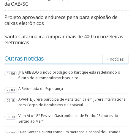
da OAB/SC
Projeto aprovado endurece pena para explosão de
caixas eletrônicos
Santa Catarina irá comprar mais de 400 tornozeleiras
eletrônicas
Outras notícias
+ notícias
JP BARBEDO o novo prodígio do Kart que está redefinindo o
14:56
futuro do automobilismo brasileiro
A Retomada da Esperança
22:00
AVANTE Jurerê participa de visita técnica em Jurerê Internacional
09:15
com Corpo de Bombeiros e Habitasul
Vem Aí o 18° Festival Gastronômico de Prado: "Sabores do
09:10
Sertão ao Mar"
Luan Santana surgiu como um meteoro e consolidou grande