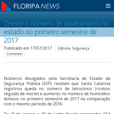
Home
Cresce o número de assassinatos no
estado no primeiro semestre de
Notícias
2017
Publicado em 17/07/2017
Editoria: Segurança
Comente!
Colunistas
Classificados
Números divulgados pela Secretaria de Estado da
Segurança Pública (SSP) revelam que Santa Catarina
registrou queda no número de latrocínios (roubos
Guia de Serviços
seguido de morte) e aumento no número de homicídios
dolosos no primeiro semestre de 2017 na comparação
com o mesmo período de 2016.
Anuncie
De 1º de janeiro a 30 de junho foram registrados 504