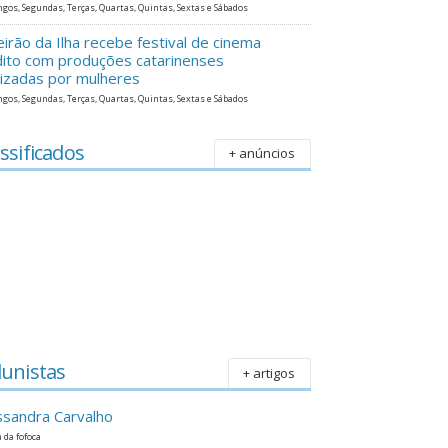
gos, Segundas, Terças, Quartas, Quintas, Sextas e Sábados
eirão da Ilha recebe festival de cinema
dito com produções catarinenses
lizadas por mulheres
gos, Segundas, Terças, Quartas, Quintas, Sextas e Sábados
ssificados
+ anúncios
lunistas
+ artigos
ssandra Carvalho
 da fofoca