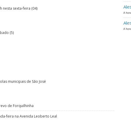
Ale
 nesta sexta-feira (04)
A hora
Ale
A hora
bado (5)
olas municipais de São José
revo de Forquilhinha
nda-feira na Avenida Leoberto Leal