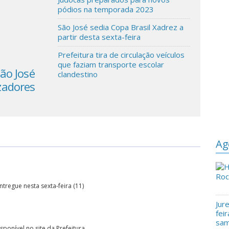
pódios na temporada 2023
São José sedia Copa Brasil Xadrez a
partir desta sexta-feira
Prefeitura tira de circulação veículos
que faziam transporte escolar
São José
Procon fiscaliza preços em postos de
clandestino
zadores
combustíveis
Ag
tregue nesta sexta-feira (11)
Jur
fei
sam
ponível no site da Prefeitura