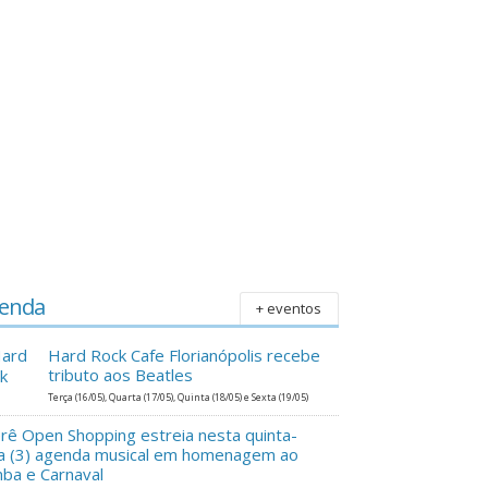
enda
+ eventos
Hard Rock Cafe Florianópolis recebe
tributo aos Beatles
Terça (16/05), Quarta (17/05), Quinta (18/05) e Sexta (19/05)
erê Open Shopping estreia nesta quinta-
ra (3) agenda musical em homenagem ao
ba e Carnaval