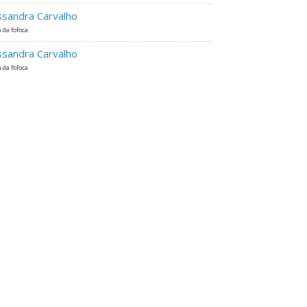
ssandra Carvalho
 da fofoca
ssandra Carvalho
 da fofoca