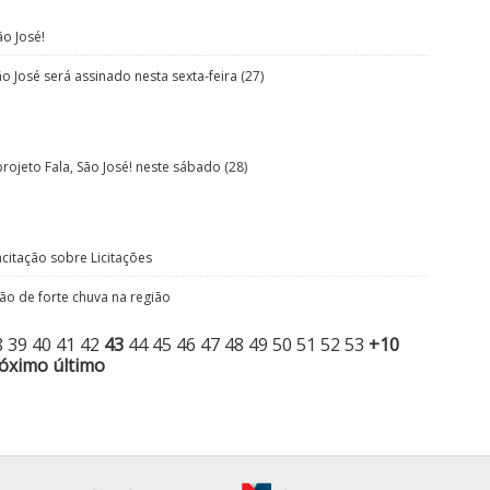
ão José!
 José será assinado nesta sexta-feira (27)
ojeto Fala, São José! neste sábado (28)
citação sobre Licitações
são de forte chuva na região
8
39
40
41
42
43
44
45
46
47
48
49
50
51
52
53
+10
óximo
último