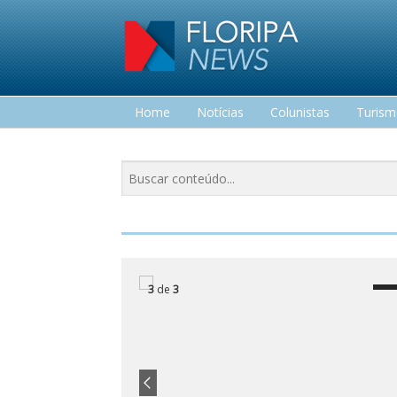
Home
Notícias
Colunistas
Turis
Lazer
3
de
3