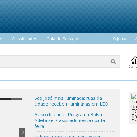
mo
Classificados
Guia de Serviços
O Jornal
São José mais iluminada: ruas da
cidade recebem luminárias em LED
Aviso de pauta: Programa Bolsa
Atleta será assinado nesta quinta-
feira
Judocas preparados para novos