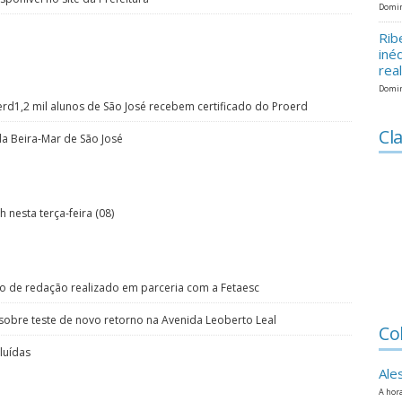
Domin
Rib
iné
rea
Domin
erd1,2 mil alunos de São José recebem certificado do Proerd
Cla
da Beira-Mar de São José
 nesta terça-feira (08)
o de redação realizado em parceria com a Fetaesc
sobre teste de novo retorno na Avenida Leoberto Leal
Co
luídas
Ale
A hora