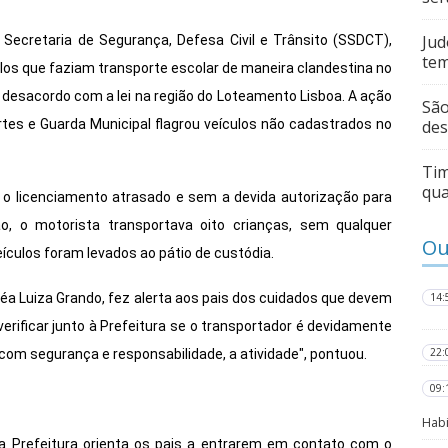
Jud
Secretaria de Segurança, Defesa Civil e Trânsito (SSDCT),
te
culos que faziam transporte escolar de maneira clandestina no
em desacordo com a lei na região do Loteamento Lisboa. A ação
São
rtes e Guarda Municipal flagrou veículos não cadastrados no
des
Tim
qua
 o licenciamento atrasado e sem a devida autorização para
o, o motorista transportava oito crianças, sem qualquer
Ou
eículos foram levados ao pátio de custódia.
réa Luiza Grando, fez alerta aos pais dos cuidados que devem
14:
verificar junto à Prefeitura se o transportador é devidamente
22:
com segurança e responsabilidade, a atividade", pontuou.
09:
Habi
 a Prefeitura orienta os pais a entrarem em contato com o