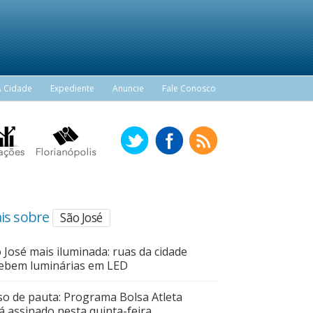
A Cidade
Expediente
Anuncie
Fale Conosco
is sobre
São José
 José mais iluminada: ruas da cidade
ebem luminárias em LED
so de pauta: Programa Bolsa Atleta
á assinado nesta quinta-feira