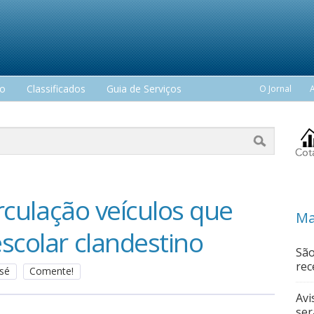
mo
Classificados
Guia de Serviços
O Jornal
irculação veículos que
Ma
scolar clandestino
São
rec
osé
Comente!
Avi
ser