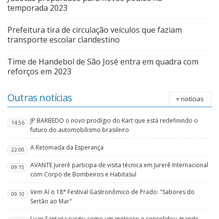
temporada 2023
Prefeitura tira de circulação veículos que faziam
transporte escolar clandestino
Time de Handebol de São José entra em quadra com
reforços em 2023
Outras notícias
+ notícias
JP BARBEDO o novo prodígio do Kart que está redefinindo o
14:56
futuro do automobilismo brasileiro
A Retomada da Esperança
22:00
AVANTE Jurerê participa de visita técnica em Jurerê Internacional
09:15
com Corpo de Bombeiros e Habitasul
Vem Aí o 18° Festival Gastronômico de Prado: "Sabores do
09:10
Sertão ao Mar"
Luan Santana surgiu como um meteoro e consolidou grande