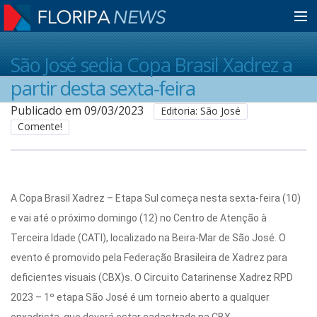
Home
São José sedia Copa Brasil Xadrez a
partir desta sexta-feira
Notícias
Publicado em 09/03/2023
Editoria: São José
Comente!
Colunistas
Classificados
A Copa Brasil Xadrez – Etapa Sul começa nesta sexta-feira (10)
e vai até o próximo domingo (12) no Centro de Atenção à
Terceira Idade (CATI), localizado na Beira-Mar de São José. O
Guia de Serviços
evento é promovido pela Federação Brasileira de Xadrez para
deficientes visuais (CBX)s. O Circuito Catarinense Xadrez RPD
Anuncie
2023 – 1º etapa São José é um torneio aberto a qualquer
enxadrista, que deverá estar cadastrado na CBX.