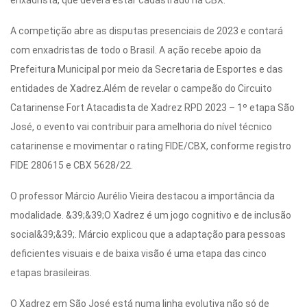
Cinema
A competição abre as disputas presenciais de 2023 e contará
com enxadristas de todo o Brasil. A ação recebe apoio da
Agenda Cultural
Prefeitura Municipal por meio da Secretaria de Esportes e das
entidades de Xadrez.Além de revelar o campeão do Circuito
Catarinense Fort Atacadista de Xadrez RPD 2023 – 1º etapa São
Anuncie
José, o evento vai contribuir para amelhoria do nível técnico
catarinense e movimentar o rating FIDE/CBX, conforme registro
Fale Conosco
FIDE 280615 e CBX 5628/22.
O professor Márcio Aurélio Vieira destacou a importância da
modalidade. &39;&39;O Xadrez é um jogo cognitivo e de inclusão
social&39;&39;. Márcio explicou que a adaptação para pessoas
deficientes visuais e de baixa visão é uma etapa das cinco
etapas brasileiras.
O Xadrez em São José está numa linha evolutiva não só de