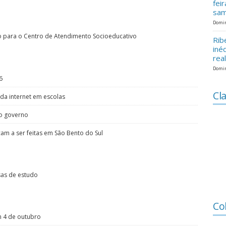
fei
sam
Domin
rio para o Centro de Atendimento Socioeducativo
Rib
iné
rea
Domin
6
Cla
 da internet em escolas
lo governo
m a ser feitas em São Bento do Sul
sas de estudo
Co
m 4 de outubro