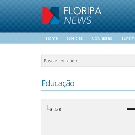
Home
Notícias
Colunistas
Turis
Lazer
Educação
3
de
3