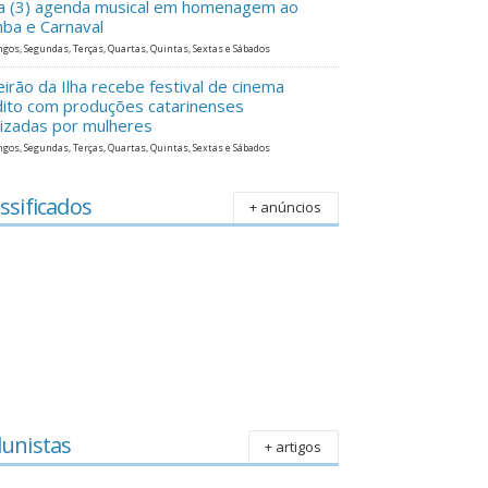
ra (3) agenda musical em homenagem ao
ba e Carnaval
gos, Segundas, Terças, Quartas, Quintas, Sextas e Sábados
eirão da Ilha recebe festival de cinema
dito com produções catarinenses
lizadas por mulheres
gos, Segundas, Terças, Quartas, Quintas, Sextas e Sábados
ssificados
+ anúncios
lunistas
+ artigos