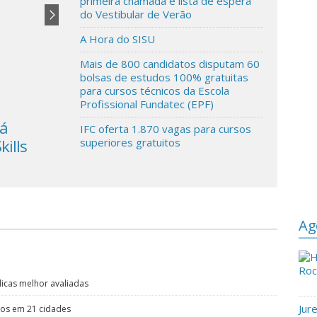
primeira chamada e lista de espera
do Vestibular de Verão
A Hora do SISU
Mais de 800 candidatos disputam 60
bolsas de estudos 100% gratuitas
para cursos técnicos da Escola
Profissional Fundatec (EPF)
rá
UNICEF alerta que fechar escolas
IFC oferta 1.870 vagas para cursos
kills
novamente seria uma atitude
superiores gratuitos
desastrosa
Ag
blicas melhor avaliadas
Jur
itos em 21 cidades