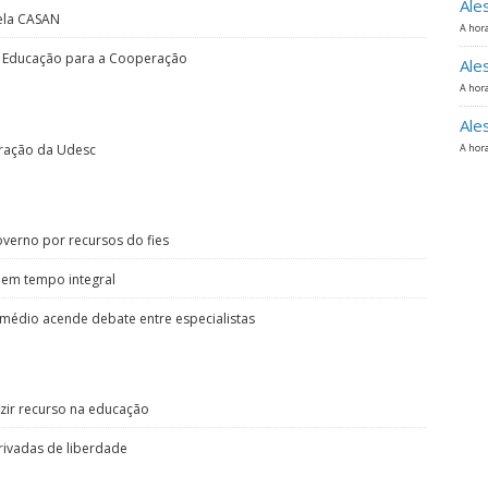
Ale
ela CASAN
A hora
so Educação para a Cooperação
Ale
A hora
Ale
tração da Udesc
A hora
verno por recursos do fies
 em tempo integral
médio acende debate entre especialistas
zir recurso na educação
rivadas de liberdade