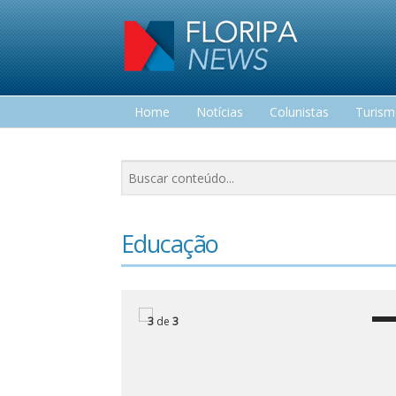
Home
Notícias
Colunistas
Turis
Lazer
Educação
3
de
3