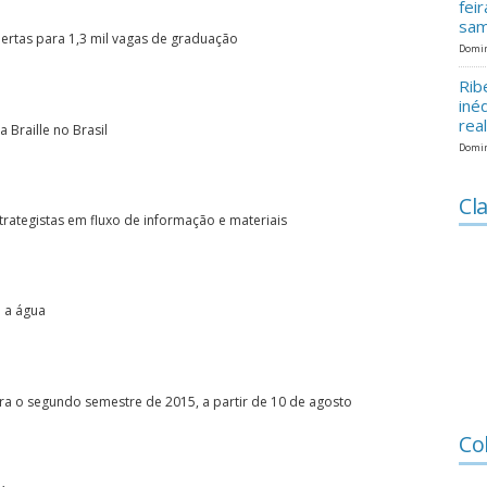
fei
sam
ertas para 1,3 mil vagas de graduação
Domin
Rib
iné
rea
 Braille no Brasil
Domin
Cla
rategistas em fluxo de informação e materiais
e a água
ara o segundo semestre de 2015, a partir de 10 de agosto
Co