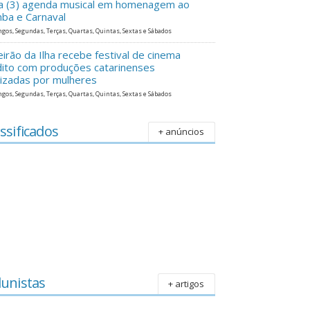
ra (3) agenda musical em homenagem ao
ba e Carnaval
gos, Segundas, Terças, Quartas, Quintas, Sextas e Sábados
eirão da Ilha recebe festival de cinema
dito com produções catarinenses
lizadas por mulheres
gos, Segundas, Terças, Quartas, Quintas, Sextas e Sábados
ssificados
+ anúncios
lunistas
+ artigos