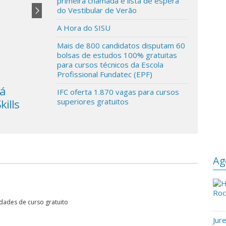
primeira chamada e lista de espera
do Vestibular de Verão
A Hora do SISU
Mais de 800 candidatos disputam 60
bolsas de estudos 100% gratuitas
para cursos técnicos da Escola
Profissional Fundatec (EPF)
rá
UNICEF alerta que fechar escolas
IFC oferta 1.870 vagas para cursos
kills
novamente seria uma atitude
superiores gratuitos
desastrosa
Ag
idades de curso gratuito
Jur