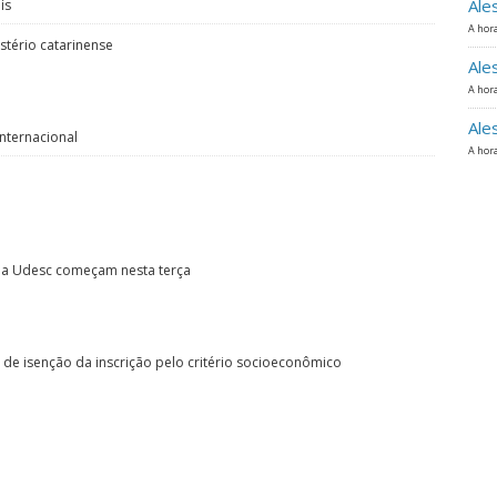
Ale
ís
A hora
tério catarinense
Ale
A hora
Ale
nternacional
A hora
e da Udesc começam nesta terça
de isenção da inscrição pelo critério socioeconômico