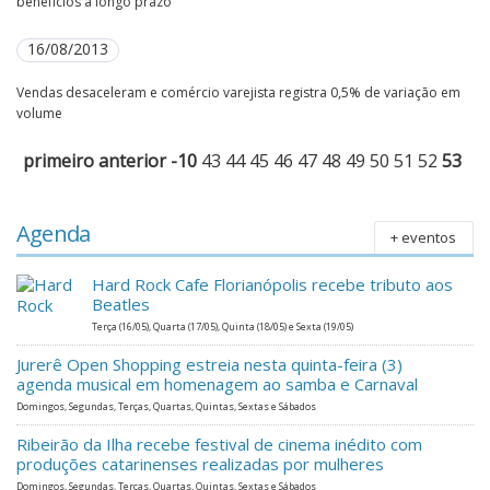
benefícios a longo prazo
16/08/2013
Vendas desaceleram e comércio varejista registra 0,5% de variação em
volume
primeiro
anterior
-10
43
44
45
46
47
48
49
50
51
52
53
Agenda
+ eventos
Hard Rock Cafe Florianópolis recebe tributo aos
Beatles
Terça (16/05), Quarta (17/05), Quinta (18/05) e Sexta (19/05)
Jurerê Open Shopping estreia nesta quinta-feira (3)
agenda musical em homenagem ao samba e Carnaval
Domingos, Segundas, Terças, Quartas, Quintas, Sextas e Sábados
Ribeirão da Ilha recebe festival de cinema inédito com
produções catarinenses realizadas por mulheres
Domingos, Segundas, Terças, Quartas, Quintas, Sextas e Sábados