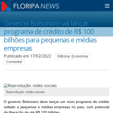
Home
Governo Bolsonaro vai lançar
programa de crédito de R$ 100
Notícias
bilhões para pequenas e médias
empresas
Colunistas
Publicado em 17/02/2022
Editoria: Economia
Comente!
Classificados
Guia de Serviços
Reprodução: redes sociais
O governo Bolsonaro deve lançar um novo programa de crédito
Anuncie
voltado a pequenas e médias empresas no país, com potencial
de liberação de até R$ 100 bilhões.