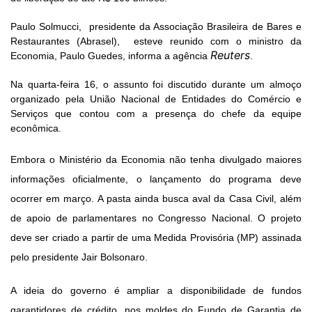
Cinema
Paulo Solmucci,
presidente da Associação Brasileira de Bares e
Restaurantes (A
brasel),
esteve reunido com o ministro da
Reuters
Economia, Paulo Guedes, informa a agência
.
Agenda Cultural
Na quarta-feira 16, o assunto foi discutido durante um almoço
organizado pela União Nacional de Entidades do Comércio e
Serviços que contou com a presença do chefe da equipe
Anuncie
econômica.
Embora o Ministério da Economia não tenha divulgado maiores
Fale Conosco
informações oficialmente, o lançamento do programa deve
ocorrer em março. A pasta ainda busca aval da Casa Civil, além
de apoio de parlamentares no Congresso Nacional. O projeto
deve ser criado a partir de uma Medida Provisória (MP) assinada
pelo presidente Jair Bolsonaro.
A ideia do governo é ampliar a disponibilidade de fundos
garantidores de crédito, nos moldes do Fundo de Garantia de