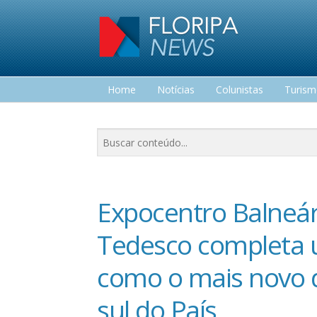
Home
Notícias
Colunistas
Turis
Lazer
Expocentro Balneár
Tedesco completa 
como o mais novo d
sul do País