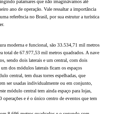
atingindo patamares que não imaginávamos até
eiro ano de operação. Vale ressaltar a importância
a referência no Brasil, por sua estrutur a turística
er.
ura moderna e funcional, são 33.534,71 mil metros
a total de 67.977,53 mil metros quadrados. A nave
s, sendo dois laterais e um central, com dois
 um dos módulos laterais ficam os espaços
ulo central, tem duas torres espelhadas, que
em ser usadas individualmente ou em conjunto,
este módulo central tem
ainda espaço para
lojas,
10 operações e é o único centro de eventos que tem
 com 8.696 metros quadrados e o segundo com