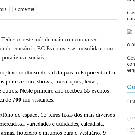
omia
Comente!
Gas
cat
 Tedesco neste mês de maio comemora seu
o a
são do consórcio BC Eventos e se consolida como
porativos e sociais.
Gov
com
em
plexo multiuso do sul do país, o Expocentro foi
 os portes como:
shows, convenções, feiras,
Ou
e outros. Neste primeiro ano recebeu
55
eventos
rca de
700
mil visitantes.
14:
tfólio do espaço, 13 feiras fixas
dos mais diversos
22:
rcadista, variedades e utilidades, calçadista,
09:
, armas, hoteleiro e insumos para o vestuário
, 9