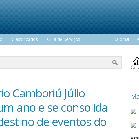
mo
Classificados
Guia de Serviços
O Jornal
io Camboriú Júlio
Ma
um ano e se consolida
estino de eventos do
em