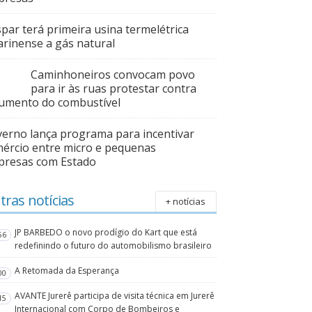
par terá primeira usina termelétrica
arinense a gás natural
Caminhoneiros convocam povo
para ir às ruas protestar contra
umento do combustível
erno lança programa para incentivar
ércio entre micro e pequenas
presas com Estado
tras notícias
+ notícias
JP BARBEDO o novo prodígio do Kart que está
56
redefinindo o futuro do automobilismo brasileiro
A Retomada da Esperança
00
AVANTE Jurerê participa de visita técnica em Jurerê
15
Internacional com Corpo de Bombeiros e