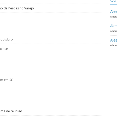
o de Perdas no Varejo
Ale
A hora
Ale
A hora
m outubro
Ale
A hora
nense
cem em SC
tema de reunião