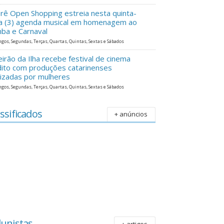
erê Open Shopping estreia nesta quinta-
ra (3) agenda musical em homenagem ao
ba e Carnaval
gos, Segundas, Terças, Quartas, Quintas, Sextas e Sábados
eirão da Ilha recebe festival de cinema
dito com produções catarinenses
lizadas por mulheres
gos, Segundas, Terças, Quartas, Quintas, Sextas e Sábados
ssificados
+ anúncios
lunistas
+ artigos