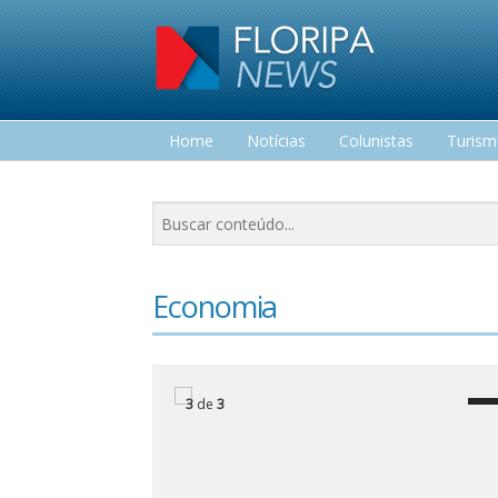
Home
Notícias
Colunistas
Turis
Lazer
Economia
3
de
3