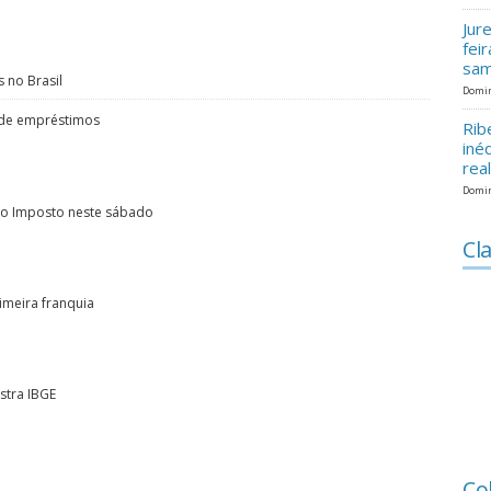
Jur
fei
sam
 no Brasil
Domin
 de empréstimos
Rib
iné
rea
Domin
 do Imposto neste sábado
Cla
imeira franquia
ostra IBGE
Co