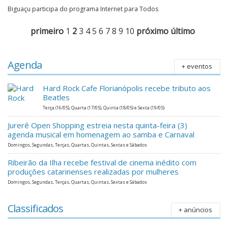
Biguaçu participa do programa Internet para Todos
primeiro
1
2
3
4
5
6
7
8
9
10
próximo
último
Agenda
+ eventos
Hard Rock Cafe Florianópolis recebe tributo aos
Beatles
Terça (16/05), Quarta (17/05), Quinta (18/05) e Sexta (19/05)
Jurerê Open Shopping estreia nesta quinta-feira (3)
agenda musical em homenagem ao samba e Carnaval
Domingos, Segundas, Terças, Quartas, Quintas, Sextas e Sábados
Ribeirão da Ilha recebe festival de cinema inédito com
produções catarinenses realizadas por mulheres
Domingos, Segundas, Terças, Quartas, Quintas, Sextas e Sábados
Classificados
+ anúncios