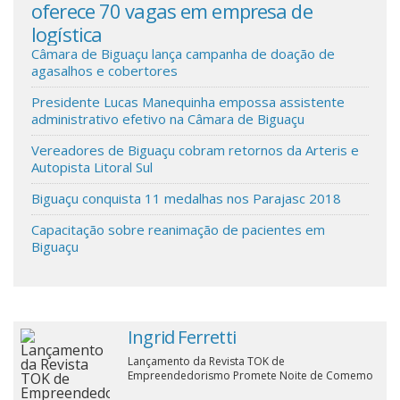
oferece 70 vagas em empresa de
cor
logística
Cinema
Câmara de Biguaçu lança campanha de doação de
agasalhos e cobertores
Agenda Cultural
Presidente Lucas Manequinha empossa assistente
administrativo efetivo na Câmara de Biguaçu
Anuncie
Vereadores de Biguaçu cobram retornos da Arteris e
Autopista Litoral Sul
Biguaçu conquista 11 medalhas nos Parajasc 2018
Fale Conosco
Capacitação sobre reanimação de pacientes em
Biguaçu
Ingrid Ferretti
Lançamento da Revista TOK de
Empreendedorismo Promete Noite de Comemo